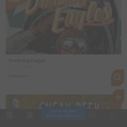
Dreaming Eagles
2015
Comics
Scénariste
Inscris-toi pour 
entrer ta collection !
Collec
Shop. list
Planning
Animes
Découvrir
Envies