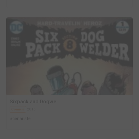
Sixpack and Dogwe...
2016
Comics
Scénariste