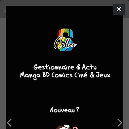
118
oeuvres
0
7,77
fans
moyenne oeuvres
Garth Ennis est un scénariste de comics irlandais qui s'est
rendu célèbre avec la série , co-créée avec Steve Dillon,
et dont le héros est prêtre pourvu de pouvoirs surnaturels
à la recherche de Dieu. Acclamée par la critique, cette
série a valu plusieurs prix à ses deux auteurs.
C'est en 1989, avec la série Troubled Souls, qu'Ennis
commence dans le milieu de la bande dessinée. Ses
premiers travaux sont déjà caractérisés par la violence et
l'humour blasphématoire qui deviendront sa marque.