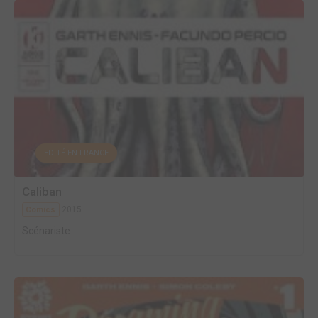
EDITÉ EN FRANCE
Caliban
2015
Comics
Scénariste