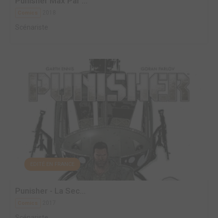
Punisher Max Par ...
2018
Comics
Scénariste
EDITÉ EN FRANCE
Punisher - La Sec...
2017
Comics
Scénariste