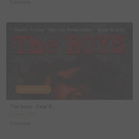
Scénariste
EDITÉ EN FRANCE
The boys - Dear B...
2021
Comics
Scénariste