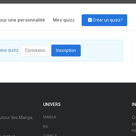
 sur une personnalité
Mes quizz
Créer un quizz !
 aux quizz.
Connexion
Inscription
UNIVERS
I
autour des Manga,
MANGA
Cr
co
BD
no