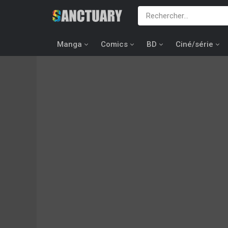
Manga
Comics
BD
Ciné/série