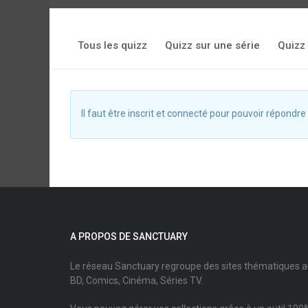
Tous les quizz
Quizz sur une série
Quizz
Il faut être inscrit et connecté pour pouvoir répondre
A PROPOS DE SANCTUARY
Le réseau Sanctuary regroupe des sites thématiques 
BD, Comics, Cinéma, Séries TV.