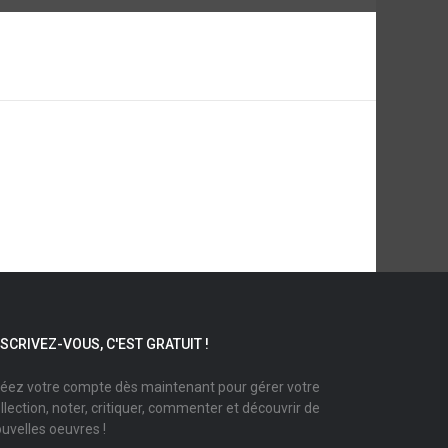
NSCRIVEZ-VOUS, C'EST GRATUIT !
éez votre compte dès maintenant pour gérer votre
llection, noter, critiquer, commenter et découvrir de
uvelles oeuvres !