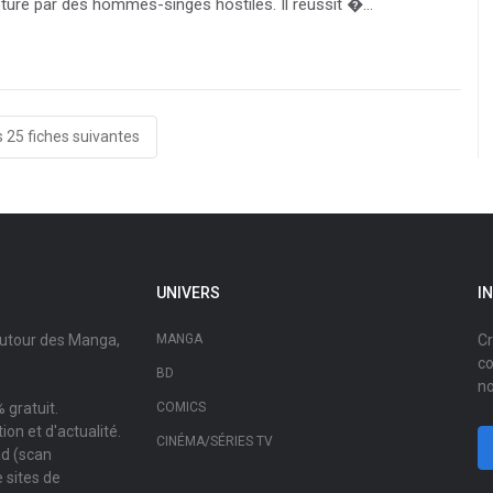
turé par des hommes-singes hostiles. Il réussit �...
s 25 fiches suivantes
UNIVERS
I
autour des Manga,
MANGA
Cr
co
BD
no
 gratuit.
COMICS
on et d'actualité.
CINÉMA/SÉRIES TV
ad (scan
 sites de