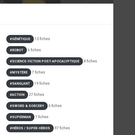
13 fiches
#GÉNÉTIQUE
6 fiches
#ROBOT
8 fiches
#SCIENCE-FICTION POST-APOCALYPTIQUE
7 fiches
#MYSTÈRE
19 fiches
#SANGLANT
27 fiches
#ACTION
6 fiches
#SWORD & SORCERY
7 fiches
#SUPERMAN
97 fiches
#HÉROS / SUPER-HÉROS