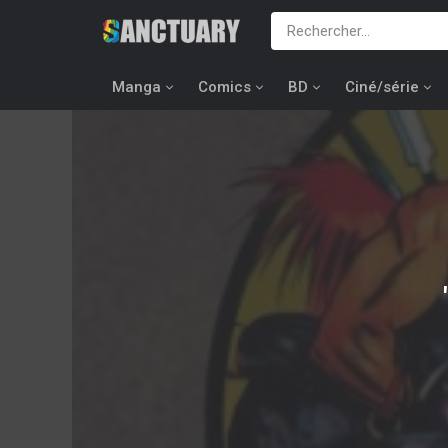
Manga
Comics
BD
Ciné/série