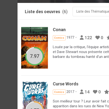
Liste des oeuvres
(6)
Liste des Thématiqu
Conan
122
0
1977
Comics
Louée par la critique, l'équipe art
et Dave Stewart nous présente cett
7.97
barbare du tombeau hanté d'un antiq
Curse Words
14
0
2017
Comics
Son meilleur tour ? Leur avoir fait c
apparition dans les rues de New Yor