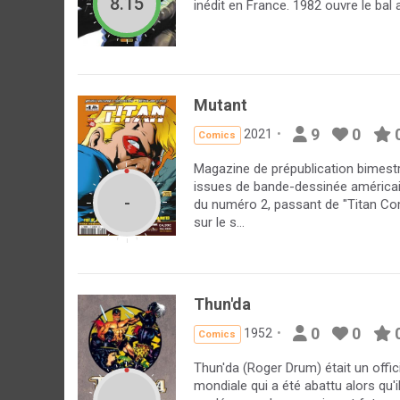
8.15
inédit en France. 1982 ouvre le bal 
Mutant
9
0
2021
Comics
Magazine de prépublication bimestr
issues de bande-dessinée américa
-
du numéro 2, passant de "Titan Co
sur le s...
Thun'da
0
0
1952
Comics
Thun'da (Roger Drum) était un offic
mondiale qui a été abattu alors qu'il