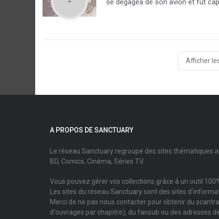
-
se dégagea de son avion et fut cap
Afficher le
A PROPOS DE SANCTUARY
Le réseau Sanctuary regroupe des sites thématiques 
BD, Comics, Cinéma, Séries TV.
Vous pouvez gérer vos collections grâce à un outil 100%
Les sites du réseau Sanctuary sont des sites d'informati
Merci de ne pas nous contacter pour obtenir du scantr
d'ouvrages par chapitre), du fansub ou des adresses de