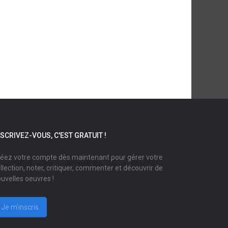
NSCRIVEZ-VOUS, C'EST GRATUIT !
éez votre compte dès maintenant pour gérer votre
llection, noter, critiquer, commenter et découvrir de
uvelles oeuvres !
Je m'inscris