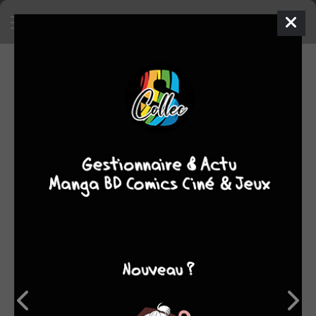
SA COLLECTION
386
712
manga
comics
SON TOP 5
Manga
BD
Comics
Films/séries