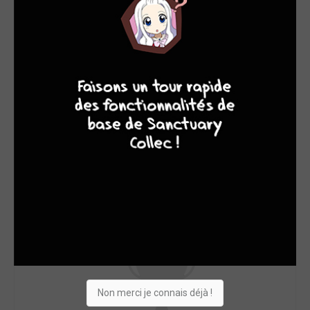
7
6
4
9
Non merci je connais déjà !