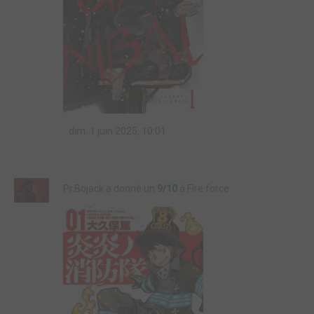
dim. 1 juin 2025, 10:01
Pr.Bojack a donné un
9/10
à Fire force