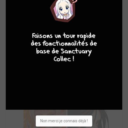
SON TOP 5
Manga
BD
Comics
Films/séries
4
7
8
7
Non merci je connais déjà !