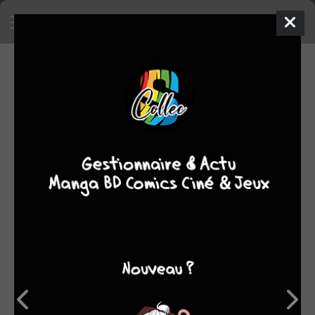
SA COLLECTION
1011
72
manga
BD
120
comics