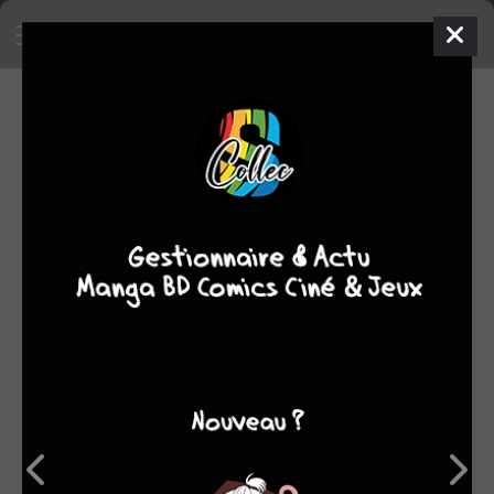
SA COLLECTION
SON TOP 5
Manga
BD
Comics
Films/séries