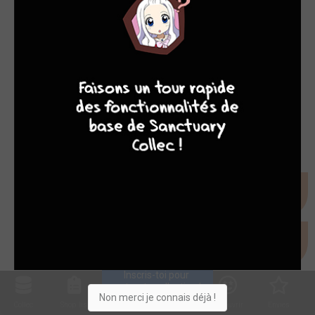
4
7
8
7
Inscris-toi pour 
entrer ta collection !
Non merci je connais déjà !
Collec
Shop. list
Planning
Animes
Découvrir
Envies