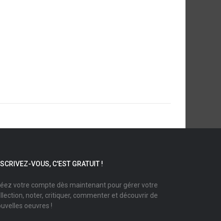
NSCRIVEZ-VOUS, C'EST GRATUIT !
éez votre compte dès maintenant pour gérer votre
llection, noter, critiquer, commenter et découvrir de
uvelles oeuvres !