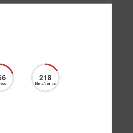
66
218
ics
films/séries