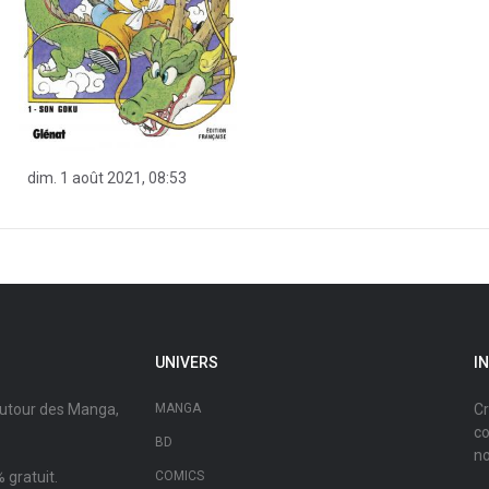
dim. 1 août 2021, 08:53
UNIVERS
I
autour des Manga,
MANGA
Cr
co
BD
no
 gratuit.
COMICS