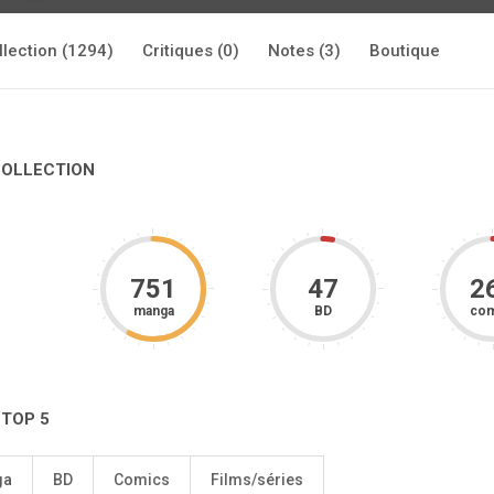
llection (1294)
Critiques (0)
Notes (3)
Boutique
COLLECTION
751
47
2
manga
BD
com
 TOP 5
ga
BD
Comics
Films/séries