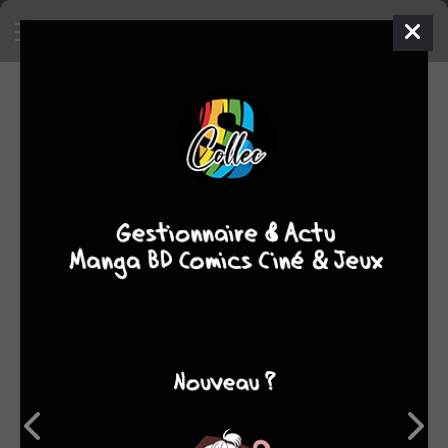
SA COLLECTION
SON TOP 5
Manga
BD
Comics
Films/séries