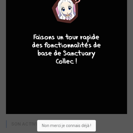
9
8
9
8
SON ACTIVITÉ RÉCENTE
Non merci je connais déjà !