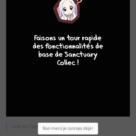
4
7
8
7
SON ACTIVITÉ RÉCENTE
Non merci je connais déjà !