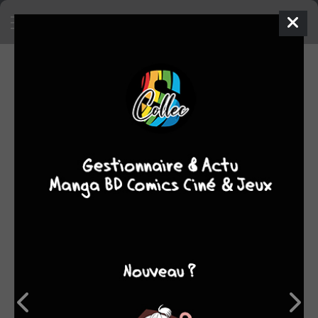
SA COLLECTION
SON TOP 5
Manga
BD
Comics
Films/séries