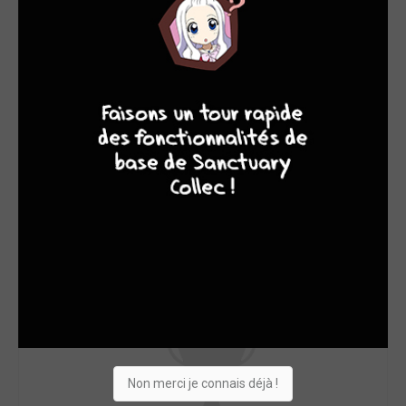
8
7
8
7
Non merci je connais déjà !