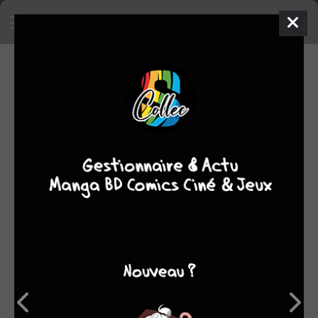
SA COLLECTION
255
manga
SON TOP 5
Manga
BD
Comics
Films/séries