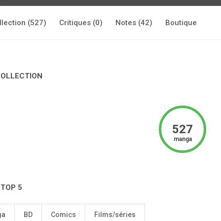
llection (527)
Critiques (0)
Notes (42)
Boutique
COLLECTION
527
manga
 TOP 5
ga
BD
Comics
Films/séries