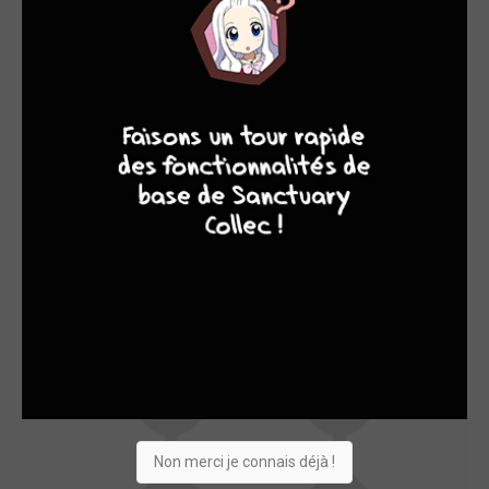
SON TOP 5
Manga
BD
Comics
Films/séries
9
8
9
8
Non merci je connais déjà !