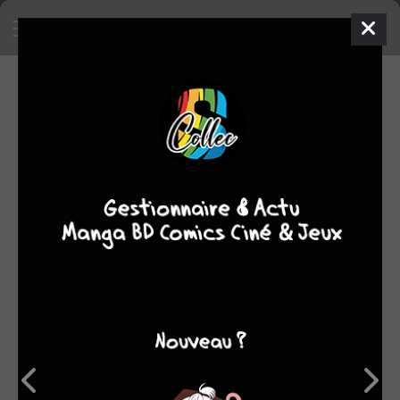
SA COLLECTION
18492
50
manga
BD
3
comics