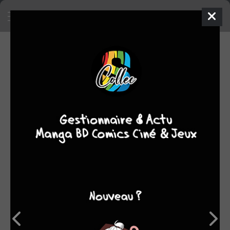
SA COLLECTION
7
1
manga
comics
SON TOP 5
Manga
BD
Comics
Films/séries