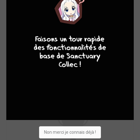
4
7
8
7
Non merci je connais déjà !