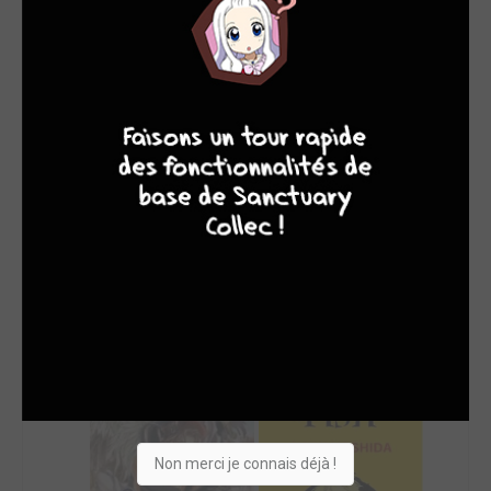
SON TOP 5
Manga
BD
Comics
Films/séries
8
7
8
7
Non merci je connais déjà !