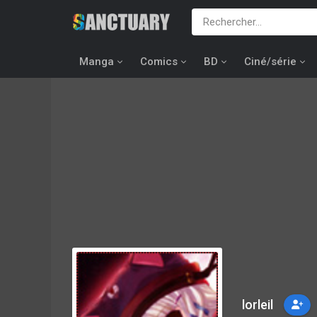
Manga
Comics
BD
Ciné/série
lorleil