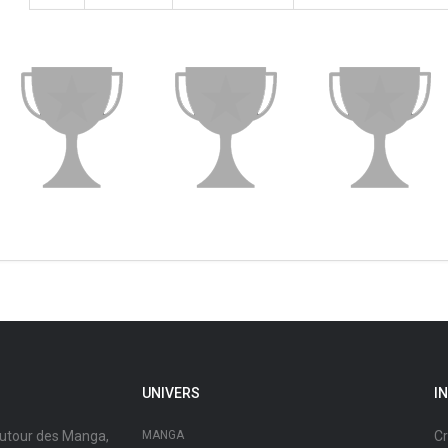
UNIVERS
I
autour des Manga,
MANGA
Cr