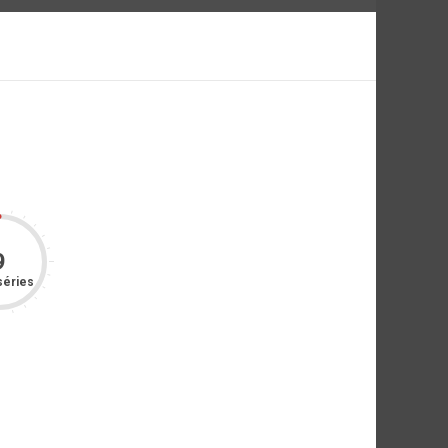
9
séries