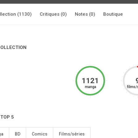
llection (1130)
Critiques (0)
Notes (0)
Boutique
COLLECTION
1121
manga
films/
 TOP 5
ga
BD
Comics
Films/séries