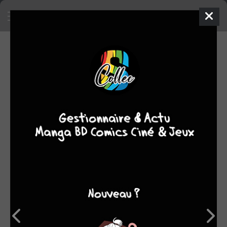
SA COLLECTION
1096
manga
SON TOP 5
Manga
BD
Comics
Films/séries