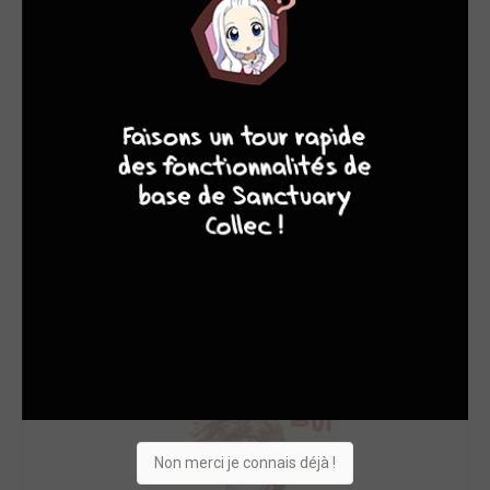
9
8
9
8
Non merci je connais déjà !