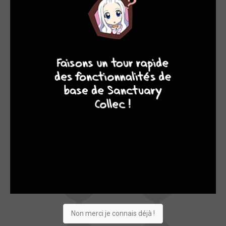
SON TOP 5
Manga
BD
Comics
Films/séries
7
8
8
10
Non merci je connais déjà !