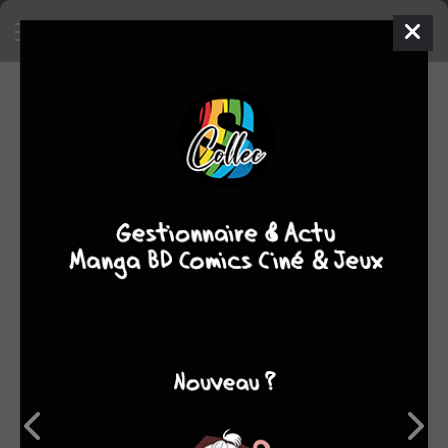
SA COLLECTION
12
1057
manga
BD
84
comics