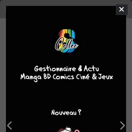
SA COLLECTION
1262
manga
SON TOP 5
Manga
BD
Comics
Films/séries