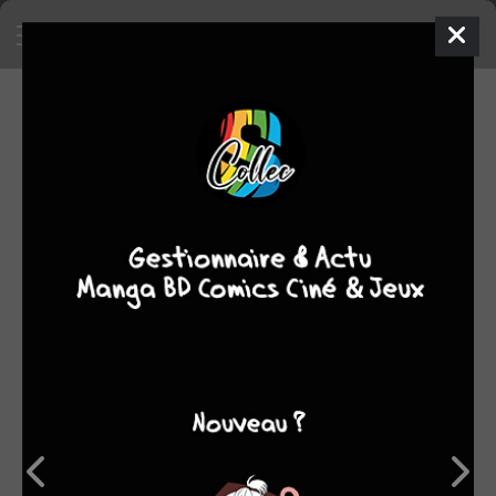
SA COLLECTION
86
369
manga
BD
8174
1
comics
films/séries