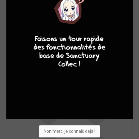
SON TOP 5
Manga
BD
Comics
Films/séries
9
8
9
8
Non merci je connais déjà !