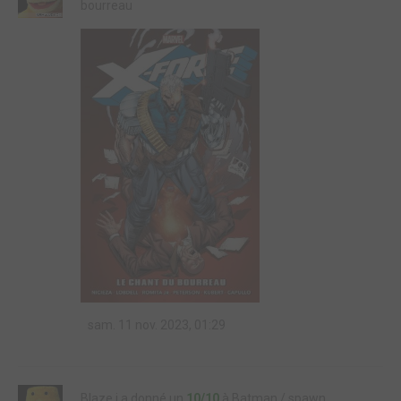
bourreau
sam. 11 nov. 2023, 01:29
Blaze j a donné un
10/10
à Batman / spawn