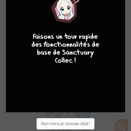
8
7
8
7
Non merci je connais déjà !