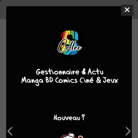
SA COLLECTION
672
manga
SON TOP 5
Manga
BD
Comics
Films/séries