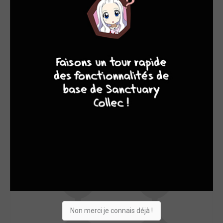
SON TOP 5
Manga
BD
Comics
Films/séries
8
10
4
7
Non merci je connais déjà !