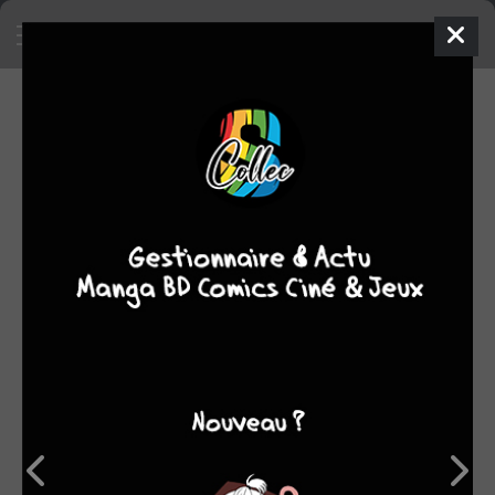
SA COLLECTION
673
1
manga
BD
48
comics