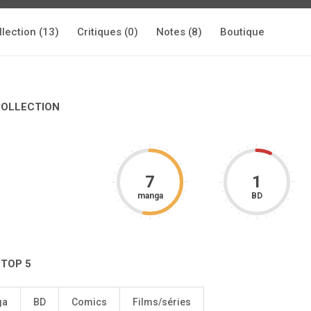
llection (13)
Critiques (0)
Notes (8)
Boutique
COLLECTION
7
1
manga
BD
 TOP 5
ga
BD
Comics
Films/séries