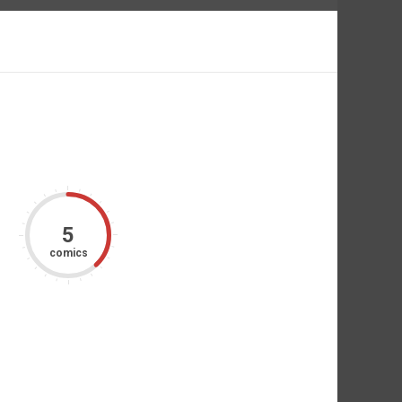
5
comics