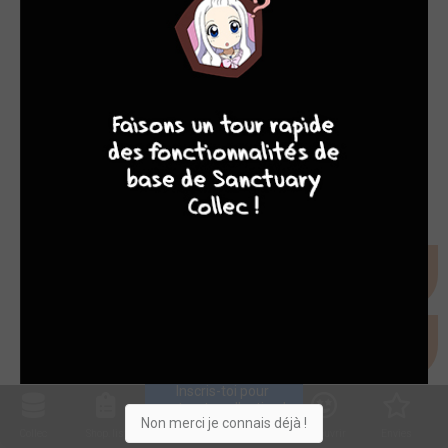
8
9
8
7
Inscris-toi pour 
entrer ta collection !
Non merci je connais déjà !
Collec
Shop. list
Planning
Animes
Découvrir
Envies