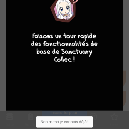
4
7
8
7
Inscris-toi pour 
entrer ta collection !
Non merci je connais déjà !
Collec
Shop. list
Planning
Animes
Découvrir
Envies