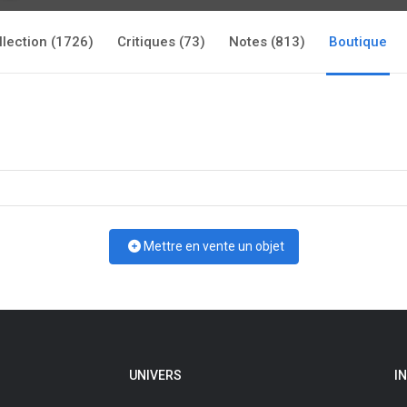
llection (1726)
Critiques (73)
Notes (813)
Boutique
Mettre en vente un objet
UNIVERS
I