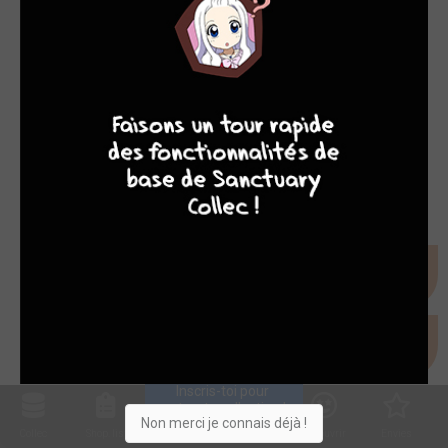
7
8
8
10
Inscris-toi pour 
entrer ta collection !
Non merci je connais déjà !
Collec
Shop. list
Planning
Animes
Découvrir
Envies