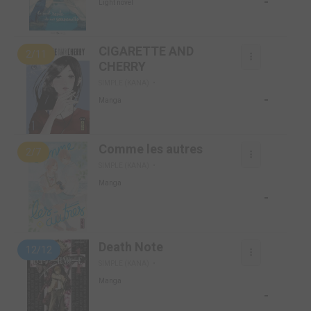
-
Light novel
CIGARETTE AND
2/11
CHERRY
SIMPLE (KANA)
-
Manga
Comme les autres
2/7
SIMPLE (KANA)
Manga
-
Death Note
12/12
SIMPLE (KANA)
Manga
-