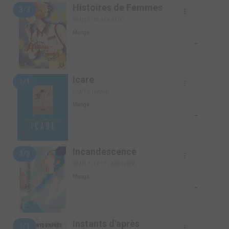
Histoires de Femmes
3/3
SIMPLE (BLACK BOX)
Manga
-
Icare
1/1
SIMPLE (KANA)
Manga
-
Incandescence
3/3
SIMPLE (LE LÉZARD NOIR)
Manga
-
Instants d'après
1/1