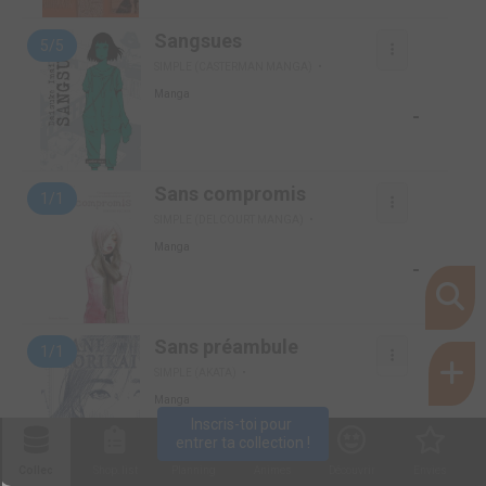
Sangsues
5/5
SIMPLE (CASTERMAN MANGA)
Manga
-
Sans compromis
1/1
SIMPLE (DELCOURT MANGA)
Manga
-
Sans préambule
1/1
SIMPLE (AKATA)
Manga
-
Inscris-toi pour 
entrer ta collection !
Collec
Shop. list
Planning
Animes
Découvrir
Envies