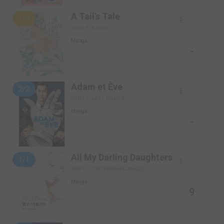
A Tail's Tale
1/4
SIMPLE (NOEVE)
Manga
-
Adam et Ève
2/2
SIMPLE (KAZÉ MANGA)
Manga
-
All My Darling Daughters
1/1
SIMPLE (CASTERMAN MANGA)
Manga
9