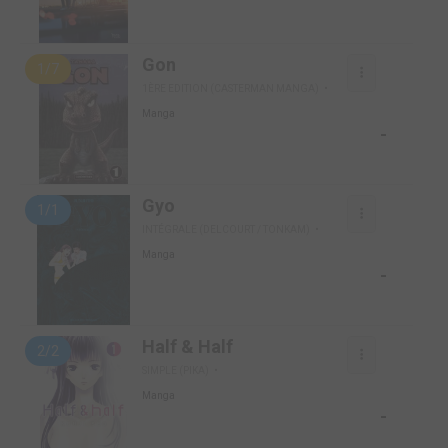
Gon
1/7
1ÈRE EDITION (CASTERMAN MANGA)
Manga
-
Gyo
1/1
INTÉGRALE (DELCOURT / TONKAM)
Manga
-
Half & Half
2/2
SIMPLE (PIKA)
Manga
-