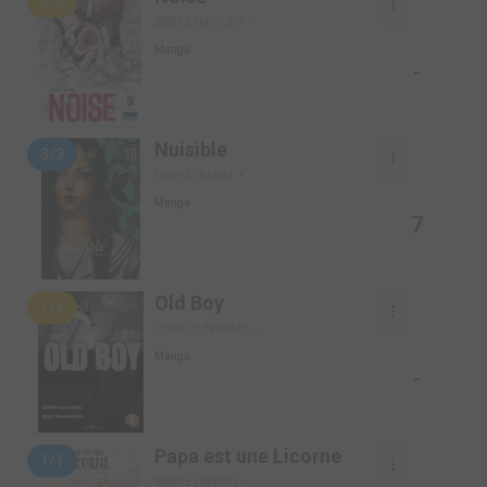
2/3
SIMPLE (KI-OON)
Manga
-
Nuisible
3/3
SIMPLE (KANA)
Manga
7
Old Boy
1/4
DOUBLE (NABAN)
Manga
-
Papa est une Licorne
1/1
SIMPLE (AKATA)