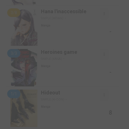
Hana l'inaccessible
3/8
SIMPLE (MEIAN)
Manga
-
Heroines game
3/3
SIMPLE (KANA)
Manga
-
Hideout
1/1
SIMPLE (KI-OON)
Manga
8