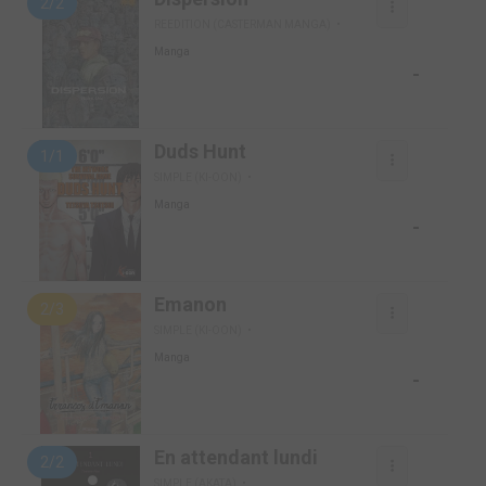
2/2
REEDITION (CASTERMAN MANGA)
Manga
-
Duds Hunt
1/1
SIMPLE (KI-OON)
Manga
-
Emanon
2/3
SIMPLE (KI-OON)
Manga
-
En attendant lundi
2/2
SIMPLE (AKATA)