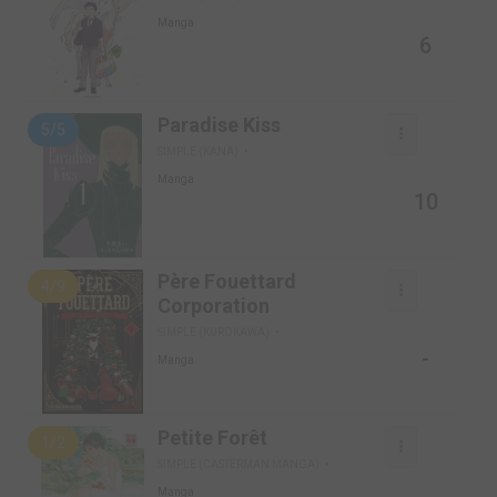
Manga
6
Paradise Kiss
5/5
SIMPLE (KANA)
Manga
10
Père Fouettard
4/9
Corporation
SIMPLE (KUROKAWA)
-
Manga
Petite Forêt
1/2
SIMPLE (CASTERMAN MANGA)
Manga