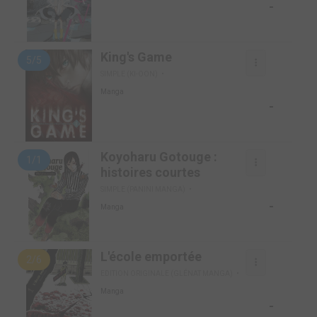
-
King's Game
5/5
SIMPLE (KI-OON)
Manga
-
Koyoharu Gotouge :
1/1
histoires courtes
SIMPLE (PANINI MANGA)
-
Manga
L'école emportée
2/6
EDITION ORIGINALE (GLÉNAT MANGA)
Manga
-