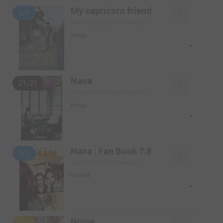
My capricorn friend
1/1
SIMPLE (DELCOURT / TONKAM)
Manga
-
Nana
21/21
VOLUMES (DELCOURT MANGA)
Manga
-
Nana : Fan Book 7.8
1/1
SIMPLE (DELCOURT MANGA)
Fanbook
-
Noise