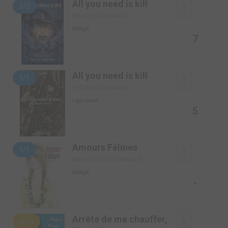
All you need is kill
2/2
SIMPLE (KAZÉ MANGA)
Manga
7
All you need is kill
1/1
POCHE (KAZÉ MANGA)
Light novel
5
Amours Félines
1/1
SIMPLE (DELCOURT MANGA)
Manga
-
Arrête de me chauffer,
3/29