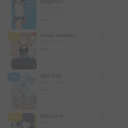
Nagatoro
SIMPLE (NOEVE)
DELUXE (NOEVE)
-
Manga
Asobi Asobase
1/4
SIMPLE (NOEVE)
Manga
-
Blue flag
8/8
SIMPLE (KUROKAWA)
Manga
-
Blue Lock
6/33
SIMPLE (PIKA)