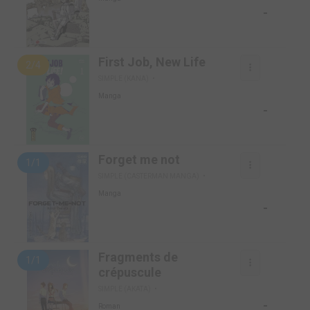
-
First Job, New Life
2/4
SIMPLE (KANA)
Manga
-
Forget me not
1/1
SIMPLE (CASTERMAN MANGA)
Manga
-
Fragments de
1/1
crépuscule
SIMPLE (AKATA)
-
Roman