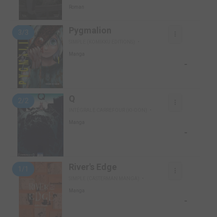
Roman
Pygmalion
3/3
SIMPLE (KOMIKKU EDITIONS)
Manga
-
Q
2/2
INTÉGRALE CARREFOUR (KI-OON)
Manga
-
River's Edge
1/1
SIMPLE (CASTERMAN MANGA)
Manga
-