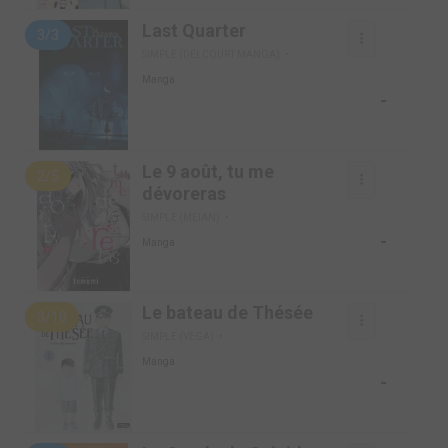
Last Quarter
3/3
SIMPLE (DELCOURT MANGA)
Manga
-
Le 9 août, tu me
2/5
dévoreras
SIMPLE (MEIAN)
-
Manga
Le bateau de Thésée
3/10
SIMPLE (VEGA)
Manga
-