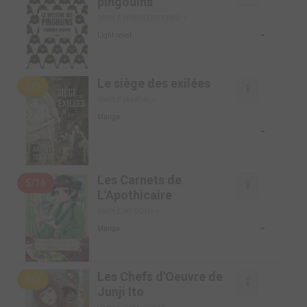
pingouins
SIMPLE (YNNIS ÉDITIONS)
-
Light novel
Le siège des exilées
1/2
SIMPLE (AKATA)
Manga
-
Les Carnets de
5/16
L'Apothicaire
SIMPLE (KI-OON)
-
Manga
Les Chefs d'Oeuvre de
1/2
Junji Ito