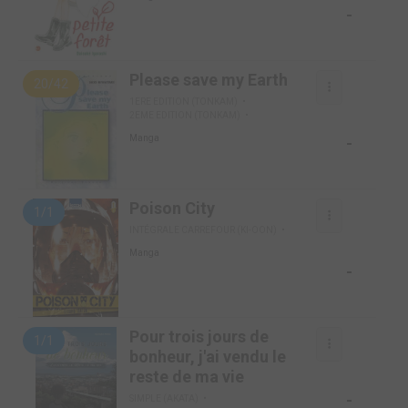
-
Please save my Earth
20/42
1ERE EDITION (TONKAM)
2EME EDITION (TONKAM)
-
Manga
Poison City
1/1
INTÉGRALE CARREFOUR (KI-OON)
Manga
-
Pour trois jours de
1/1
bonheur, j'ai vendu le
reste de ma vie
-
SIMPLE (AKATA)