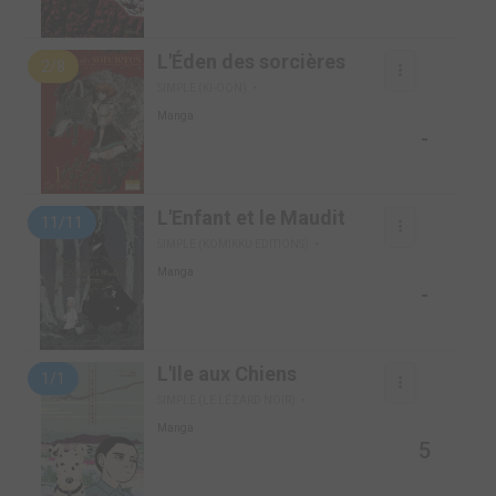
L'Éden des sorcières
2/8
SIMPLE (KI-OON)
Manga
-
L'Enfant et le Maudit
11/11
SIMPLE (KOMIKKU EDITIONS)
Manga
-
L'Ile aux Chiens
1/1
SIMPLE (LE LÉZARD NOIR)
Manga
5