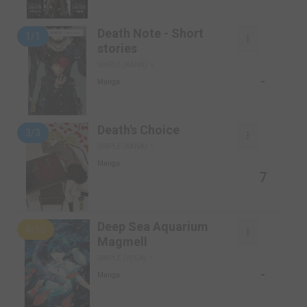
Death Note - Short
1/1
stories
SIMPLE (KANA)
-
Manga
Death's Choice
3/3
SIMPLE (KANA)
Manga
7
Deep Sea Aquarium
4/10
Magmell
SIMPLE (VEGA)
-
Manga