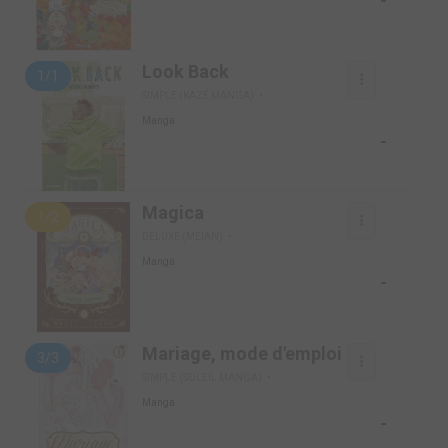
-
Look Back
1/1
SIMPLE (KAZÉ MANGA)
Manga
-
Magica
1/2
DELUXE (MEIAN)
Manga
-
Mariage, mode d'emploi
3/3
SIMPLE (SOLEIL MANGA)
Manga
-