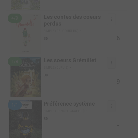
Les contes des coeurs
4/9
perdus
SIMPLE (DELCOURT BD)
6
BD
Les soeurs Grémillet
1/8
SIMPLE (DUPUIS)
BD
9
Préférence système
1/1
SIMPLE (DENOËL GRAPHIC)
BD
-