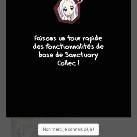
Filtres
Géante (Tamarit)
1/1
4
7
8
7
SIMPLE (DELCOURT BD)
BD
4
L'homme qui tua Chris
1/1
Kyle
SIMPLE (DARGAUD)
-
BD
L'oasis
1/1
SIMPLE (DARGAUD)
BD
Non merci je connais déjà !
-