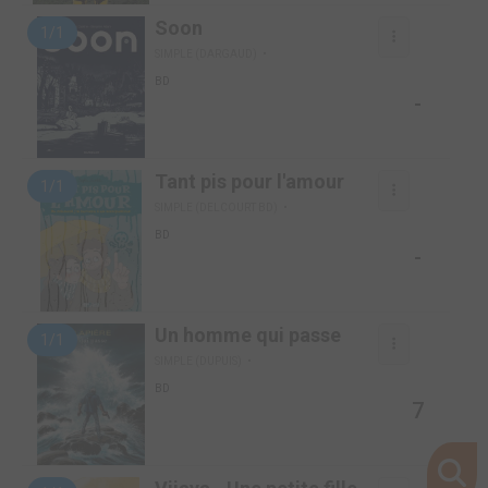
Soon
1/1
SIMPLE (DARGAUD)
BD
-
Tant pis pour l'amour
1/1
SIMPLE (DELCOURT BD)
BD
-
Un homme qui passe
1/1
SIMPLE (DUPUIS)
BD
7