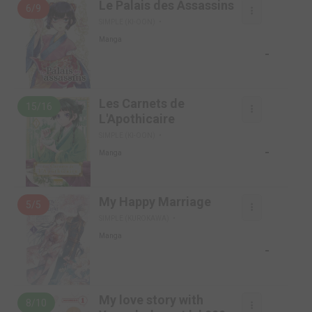
Le Palais des Assassins
6/9
SIMPLE (KI-OON)
Manga
-
Les Carnets de
15/16
L'Apothicaire
SIMPLE (KI-OON)
-
Manga
My Happy Marriage
5/5
SIMPLE (KUROKAWA)
Manga
-
My love story with
8/10