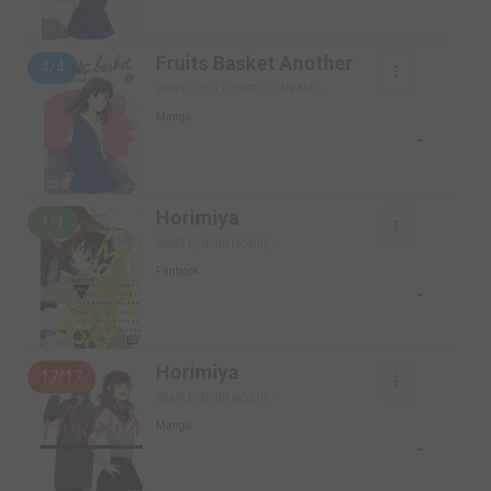
Fruits Basket Another
4/4
SIMPLE (DELCOURT / TONKAM)
Manga
-
Horimiya
1/1
SIMPLE (NOBI NOBI!)
Fanbook
-
Horimiya
17/17
SIMPLE (NOBI NOBI!)
Manga
-