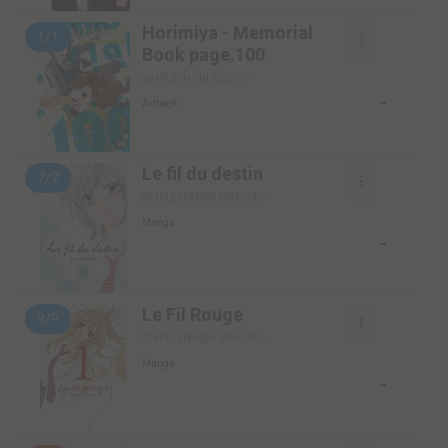
Horimiya - Memorial
1/1
Book page.100
SIMPLE (NOBI NOBI!)
-
Artbook
Le fil du destin
7/7
SIMPLE (PANINI MANGA)
Manga
-
Le Fil Rouge
9/9
SIMPLE (PANINI MANGA)
Manga
-