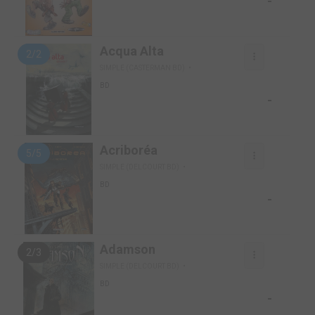
-
Acqua Alta
2/2
SIMPLE (CASTERMAN BD)
BD
-
Acriboréa
5/5
SIMPLE (DELCOURT BD)
BD
-
Adamson
2/3
SIMPLE (DELCOURT BD)
BD
-