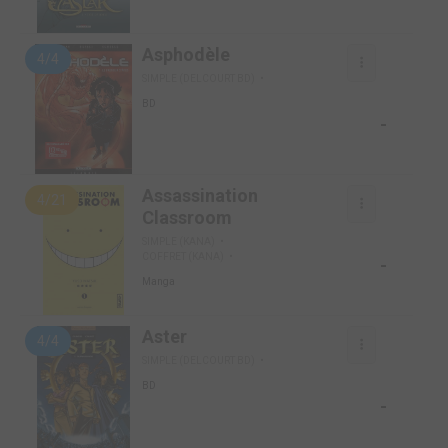
Asphodèle
4/4
SIMPLE (DELCOURT BD)
BD
-
Assassination
4/21
Classroom
SIMPLE (KANA)
COFFRET (KANA)
-
Manga
Aster
4/4
SIMPLE (DELCOURT BD)
BD
-