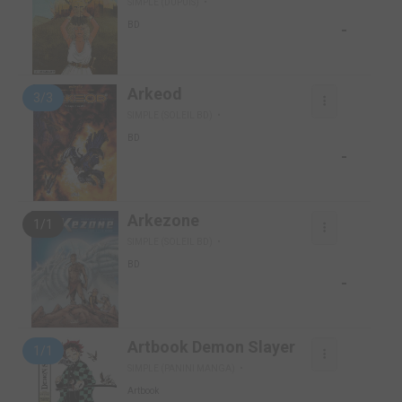
SIMPLE (DUPUIS)
-
BD
Arkeod
3/3
SIMPLE (SOLEIL BD)
BD
-
Arkezone
1/1
SIMPLE (SOLEIL BD)
BD
-
Artbook Demon Slayer
1/1
SIMPLE (PANINI MANGA)
Artbook