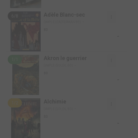
Adèle Blanc-sec
6/8
SIMPLE (CASTERMAN BD)
BD
-
Akron le guerrier
1/1
SIMPLE (SOLEIL BD)
BD
-
Alchimie
1/2
SIMPLE (SOLEIL BD)
BD
-