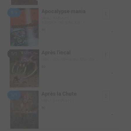
Apocalypse mania
9/9
SIMPLE (DARGAUD)
RÉÉDITION 2001 (DARGAUD)
-
BD
Après l'incal
1/1
SIMPLE (LES HUMANOÏDES ASSOCIÉS)
BD
-
Après la Chute
1/1
SIMPLE (GLÉNAT BD)
BD
-