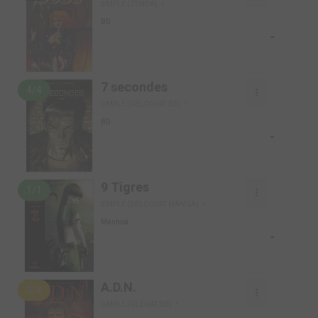
SIMPLE (ZENDA)
BD
-
7 secondes
4/4
SIMPLE (DELCOURT BD)
BD
-
9 Tigres
1/1
SIMPLE (DELCOURT MANGA)
Manhua
-
A.D.N.
3/4
SIMPLE (GLÉNAT BD)