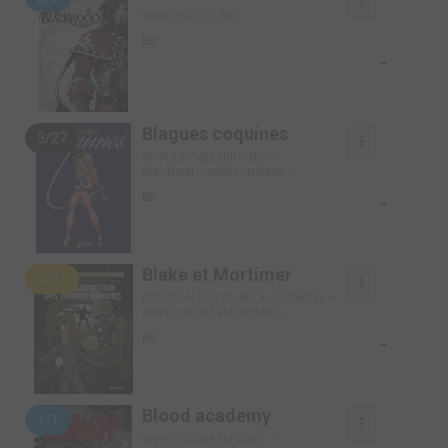
SIMPLE (SOLEIL BD)
BD
-
Blagues coquines
3/27
SIMPLE (JOKER ÉDITIONS)
REEDITION (JOKER ÉDITIONS)
-
BD
Blake et Mortimer
3/51
RÉÉDITION 2013 (BLAKE & MORTIMER)
SIMPLE (BLAKE & MORTIMER)
-
BD
Blood academy
1/1
SIMPLE (JOKER ÉDITIONS)