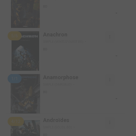
BD
-
Anachron
5/6
SIMPLE (VENTS D'OUEST BD)
BD
-
Anamorphose
1/1
SIMPLE (DARGAUD)
BD
-
Androïdes
4/12
SIMPLE (SOLEIL BD)
BD