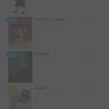
-
Arthur et Janet
1/1
SIMPLE (DRUGSTORE)
BD
-
Asgard
2/2
SIMPLE (DARGAUD)
BD
-
Aslak
4/6
SIMPLE (DELCOURT BD)
BD
-