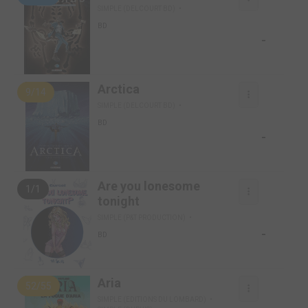
SIMPLE (DELCOURT BD)
BD
-
Arctica
9/14
SIMPLE (DELCOURT BD)
BD
-
Are you lonesome
1/1
tonight
SIMPLE (P&T PRODUCTION)
-
BD
Aria
52/55
SIMPLE (EDITIONS DU LOMBARD)