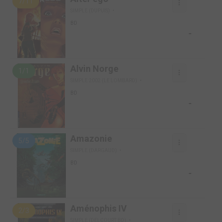
7/11
SIMPLE (DUPUIS)
BD
-
Alvin Norge
1/1
SIMPLE 2002 (LE LOMBARD)
BD
-
Amazonie
5/5
SIMPLE (DARGAUD)
BD
-
Aménophis IV
2/3
SIMPLE (DELCOURT BD)