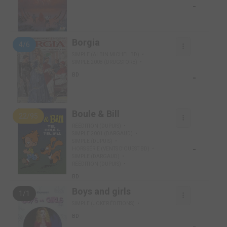
-
Borgia
4/6
SIMPLE (ALBIN MICHEL BD)
SIMPLE 2008 (DRUGSTORE)
-
BD
Boule & Bill
22/95
RÉÉDITION (DUPUIS)
SIMPLE 2001 (DARGAUD)
SIMPLE (DUPUIS)
-
HORS SÉRIE (VENTS D'OUEST BD)
SIMPLE (DARGAUD)
RÉÉDITION (DUPUIS)
BD
Boys and girls
1/1
SIMPLE (JOKER ÉDITIONS)
BD
-