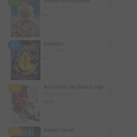
Atalante l'odyssée
2/2
SIMPLE (SOLEIL BD)
BD
-
Atlantis
4/4
SIMPLE (ZENDA)
BD
-
Aux côtés du Dieu-Loup
2/3
SIMPLE (DOKI-DOKI)
Manga
-
Avant l'incal
4/6