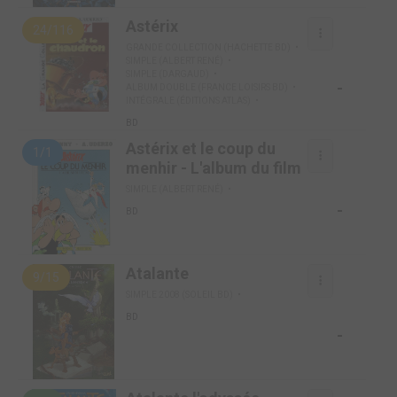
Astérix
24/116
GRANDE COLLECTION (HACHETTE BD)
SIMPLE (ALBERT RENÉ)
SIMPLE (DARGAUD)
-
ALBUM DOUBLE (FRANCE LOISIRS BD)
INTÉGRALE (ÉDITIONS ATLAS)
BD
Astérix et le coup du
1/1
menhir - L'album du film
SIMPLE (ALBERT RENÉ)
-
BD
Atalante
9/15
SIMPLE 2008 (SOLEIL BD)
BD
-