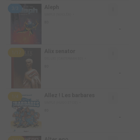
Aleph
3/3
SIMPLE (NUCLÉA)
BD
-
Alix senator
1/17
DELUXE (CASTERMAN BD)
BD
-
Allez ! Les barbares
1/4
SIMPLE (HUGO ET CIE)
BD
-
Alter ego