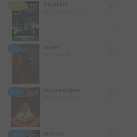
Aquablue
10/20
SIMPLE 1989 (DELCOURT BD)
BD
-
Arawn
6/6
SIMPLE (SOLEIL BD)
BD
-
Arcane majeur
6/6
SIMPLE (DELCOURT BD)
BD
-
Arcanes
10/10