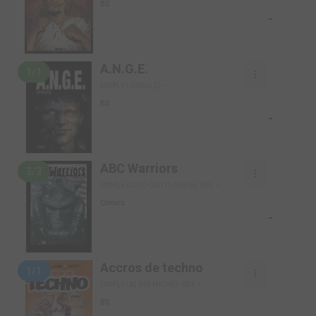
BD
-
A.N.G.E.
1/1
SIMPLE (JUNGLE)
BD
-
ABC Warriors
3/3
SIMPLE (2010 - 2011) (SOLEIL BD)
Comics
-
Accros de techno
1/1
SIMPLE (ALBIN MICHEL BD)
BD