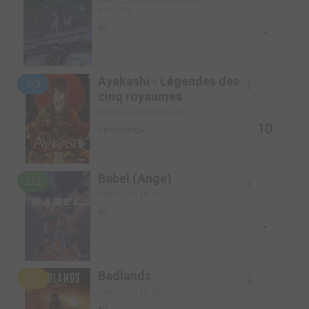
SIMPLE 2002 (LES HUMANOÏDES
ASSOCIÉS)
-
BD
Ayakashi - Légendes des
3/3
cinq royaumes
SIMPLE (GLÉNAT MANGA)
10
Global manga
Babel (Ange)
2/2
SIMPLE (SOLEIL BD)
BD
-
Badlands
1/3
SIMPLE (SOLEIL BD)