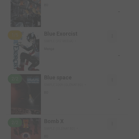
BD
-
Blue Exorcist
1/5
SIMPLE (VIZ MEDIA)
Manga
-
Blue space
2/2
SIMPLE 2009 (GLÉNAT BD)
BD
-
Bomb X
2/2
SIMPLE (GLÉNAT BD)
BD