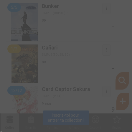
Bunker
5/5
SIMPLE (DUPUIS)
BD
-
Cañari
1/2
SIMPLE (SOLEIL BD)
BD
-
Card Captor Sakura
12/12
SIMPLE (PIKA)
Manga
9
Inscris-toi pour 
entrer ta collection !
Collec
Shop. list
Planning
Animes
Découvrir
Envies
Card captor Sakura -