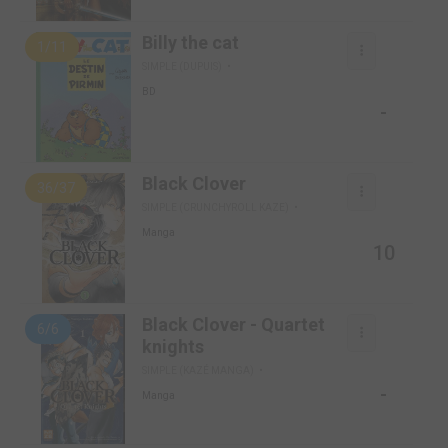
Billy the cat
1/11
SIMPLE (DUPUIS)
BD
-
Black Clover
36/37
SIMPLE (CRUNCHYROLL KAZE)
Manga
10
Black Clover - Quartet
6/6
knights
SIMPLE (KAZÉ MANGA)
-
Manga