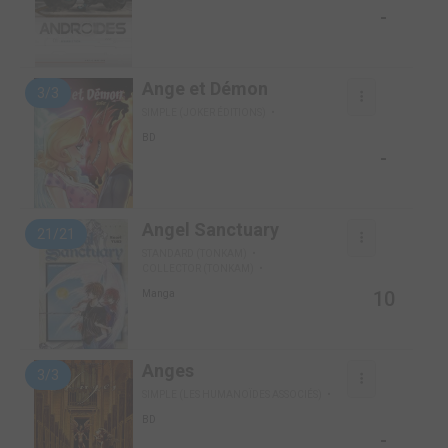
-
Ange et Démon
3/3
SIMPLE (JOKER ÉDITIONS)
BD
-
Angel Sanctuary
21/21
STANDARD (TONKAM)
COLLECTOR (TONKAM)
10
Manga
Anges
3/3
SIMPLE (LES HUMANOÏDES ASSOCIÉS)
BD
-