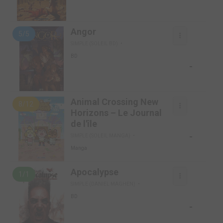
Angor
5/5
SIMPLE (SOLEIL BD)
BD
-
Animal Crossing New
8/12
Horizons – Le Journal
de l'île
-
SIMPLE (SOLEIL MANGA)
Manga
Apocalypse
1/1
SIMPLE (DANIEL MAGHEN)
BD
-