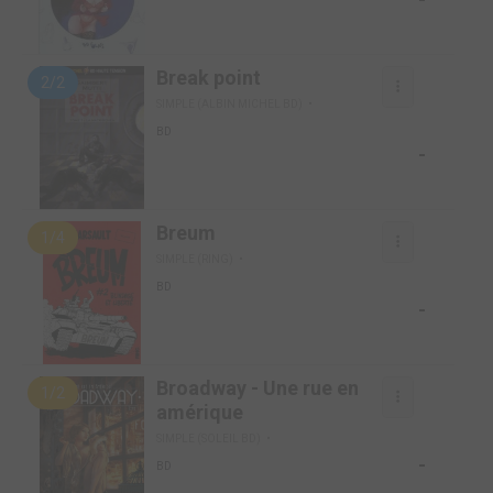
Break point
2/2
SIMPLE (ALBIN MICHEL BD)
BD
-
Breum
1/4
SIMPLE (RING)
BD
-
Broadway - Une rue en
1/2
amérique
SIMPLE (SOLEIL BD)
-
BD