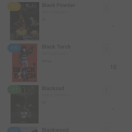
Black Powder
1/2
SIMPLE (BAC@BD)
BD
-
Black Torch
5/5
SIMPLE (KI-OON)
Manga
10
Blacksad
7/7
SIMPLE (DARGAUD)
BD
-
Blackwood
2/2