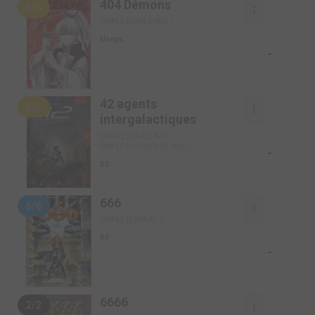
404 Démons
4/6
SIMPLE (DOKI-DOKI)
Manga
-
42 agents
5/6
intergalactiques
SIMPLE (SOLEIL BD)
SIMPLE 2010 (SOLEIL BD)
-
BD
666
6/6
SIMPLE (ZENDA)
BD
-
6666
2/2