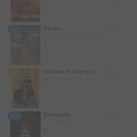
BD
-
Baraka
2/2
SIMPLE (EMMANUEL PROUST EDITIONS)
BD
-
Barbeuk et Biaphynn
1/2
SIMPLE (SOLEIL BD)
BD
-
Barracuda
6/6
SIMPLE (DARGAUD)
BD
-