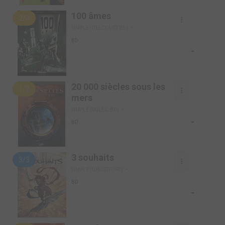
100 âmes
2/3
SIMPLE (DELCOURT BD)
BD
-
20 000 siècles sous les
1/2
mers
SIMPLE (SOLEIL BD)
-
BD
3 souhaits
3/3
SIMPLE (DRUGSTORE)
BD
-