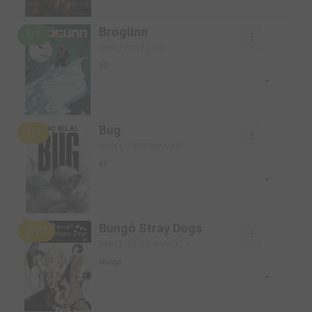
Brogünn
1/1
SIMPLE (SOLEIL BD)
BD
-
Bug
1/4
SIMPLE (CASTERMAN BD)
BD
-
Bungô Stray Dogs
2/27
SIMPLE (OTOTO MANGA)
Manga
-