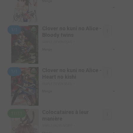
Manga
-
Clover no kuni no Alice -
1/1
Bloody twins
SIMPLE (SEVEN SEAS)
-
Manga
Clover no kuni no Alice -
1/1
Heart no kishi
SIMPLE (SEVEN SEAS)
-
Manga
Colocataires à leur
11/11
manière
SIMPLE (NOBI NOBI!)
-