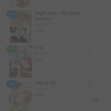
Night café - My sweet
3/3
knights
SIMPLE (KAZÉ MANGA)
-
Manga
N°6
9/9
SIMPLE (VEGA-DUPUIS)
Manga
-
Père & fils
8/8
SIMPLE (KI-OON)
Manga
10