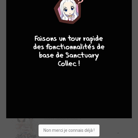
Filtres
2nd Love - Once upon a
5/5
4
7
8
7
lie
SIMPLE (KAZÉ MANGA)
-
Manga
300 jours avec toi
1/2
COFFRET (DOKI-DOKI)
Manga
-
365 Days to the Wedding
8/11
SIMPLE (MANA BOOKS)
Manga
Non merci je connais déjà !
-