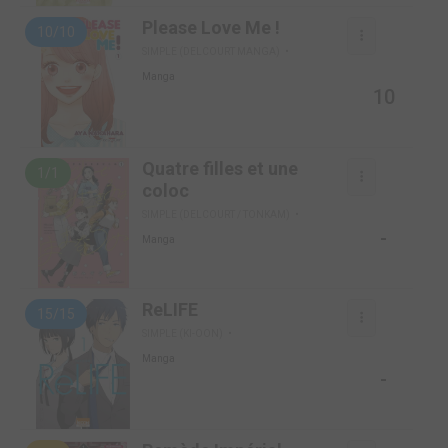
Please Love Me !
10/10
SIMPLE (DELCOURT MANGA)
Manga
10
Quatre filles et une
1/1
coloc
SIMPLE (DELCOURT / TONKAM)
-
Manga
ReLIFE
15/15
SIMPLE (KI-OON)
Manga
-