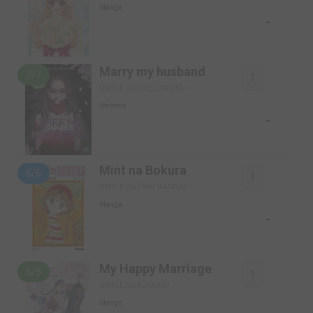
Manga
-
Marry my husband
7/7
SIMPLE (MICHEL LAFON)
Webtoon
-
Mint na Bokura
6/6
SIMPLE (GLÉNAT MANGA)
Manga
-
My Happy Marriage
5/5
SIMPLE (KUROKAWA)
Manga