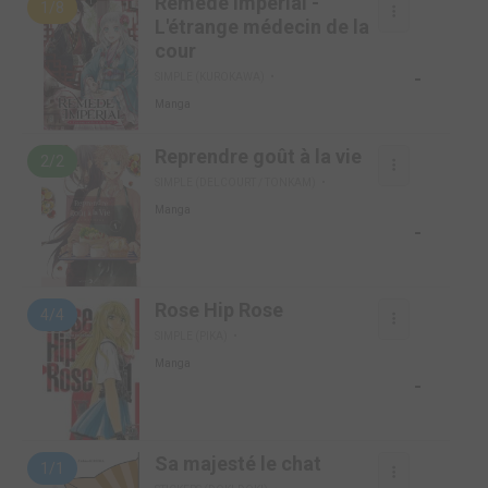
Remède Impérial -
1/8
L'étrange médecin de la
cour
-
SIMPLE (KUROKAWA)
Manga
Reprendre goût à la vie
2/2
SIMPLE (DELCOURT / TONKAM)
Manga
-
Rose Hip Rose
4/4
SIMPLE (PIKA)
Manga
-
Sa majesté le chat
1/1