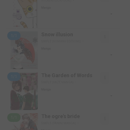
STICKERS (DOKI-DOKI)
Manga
-
Snow illusion
1/1
SIMPLE (KOMIKKU EDITIONS)
Manga
-
The Garden of Words
1/1
SIMPLE (KAZÉ MANGA)
Manga
-
The ogre's bride
1/1
SIMPLE (PANINI MANGA)