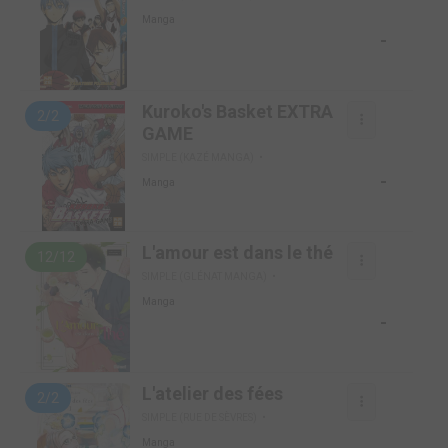
Manga
-
Kuroko's Basket EXTRA
2/2
GAME
SIMPLE (KAZÉ MANGA)
-
Manga
L'amour est dans le thé
12/12
SIMPLE (GLÉNAT MANGA)
Manga
-
L'atelier des fées
2/2
SIMPLE (RUE DE SÈVRES)
Manga