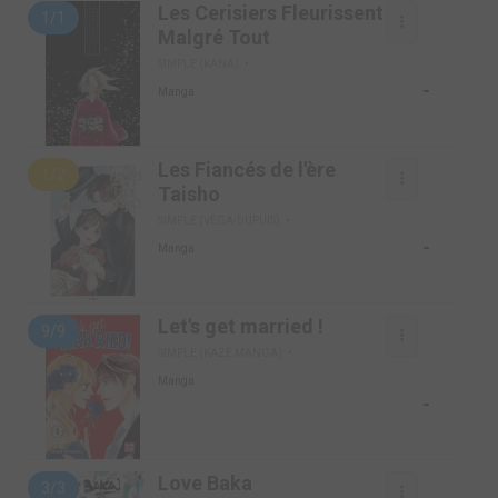
Les Cerisiers Fleurissent
1/1
Malgré Tout
SIMPLE (KANA)
-
Manga
Les Fiancés de l'ère
1/2
Taisho
SIMPLE (VEGA-DUPUIS)
-
Manga
Let's get married !
9/9
SIMPLE (KAZÉ MANGA)
Manga
-
Love Baka
3/3