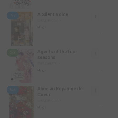
A Silent Voice
7/7
SIMPLE (KI-OON)
Manga
-
Agents of the four
3/3
seasons
SIMPLE (AKATA)
-
Manga
Alice au Royaume de
6/6
Coeur
SIMPLE (KI-OON)
-
Manga