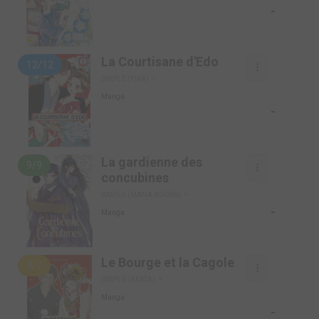
-
La Courtisane d'Edo
12/12
SIMPLE (PIKA)
Manga
-
La gardienne des
9/9
concubines
SIMPLE (MANA BOOKS)
-
Manga
Le Bourge et la Cagole
3/7
SIMPLE (AKATA)
Manga
-