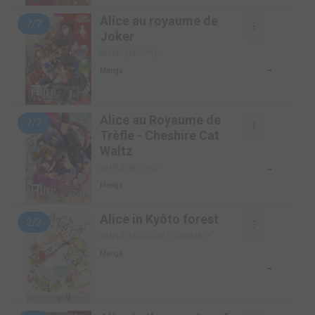
Alice au royaume de
7/7
Joker
SIMPLE (KI-OON)
-
Manga
Alice au Royaume de
7/7
Trèfle - Cheshire Cat
Waltz
-
SIMPLE (KI-OON)
Manga
Alice in Kyôto forest
2/2
SIMPLE (DELCOURT / TONKAM)
Manga
-