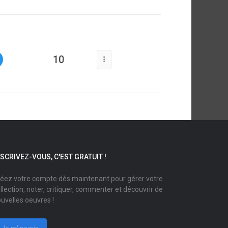
10
NSCRIVEZ-VOUS, C'EST GRATUIT !
éez votre compte dès maintenant pour gérer votre
llection, noter, critiquer, commenter et découvrir de
uvelles oeuvres !