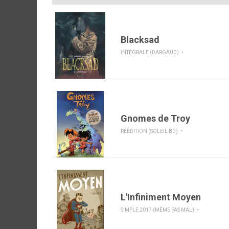
Blacksad
INTÉGRALE (DARGAUD)
Gnomes de Troy
RÉÉDITION (SOLEIL BD)
L'Infiniment Moyen
SIMPLE 2017 (MÊME PAS MAL)