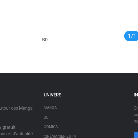
1/1
BD
UNIVERS
I
autour des Manga,
MANGA
Cr
co
BD
no
 gratuit.
COMICS
on et d'actualité.
CINÉMA/SÉRIES TV