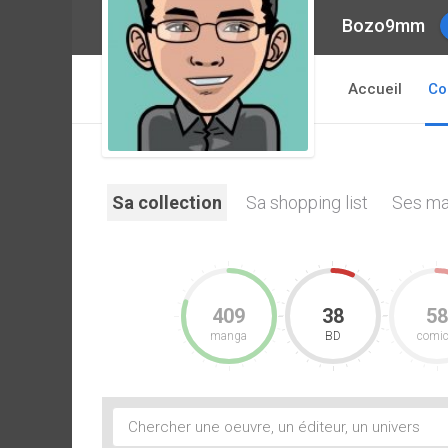
Bozo9mm
Accueil
Co
Sa collection
Sa shopping list
Ses ma
409
38
58
manga
BD
comi