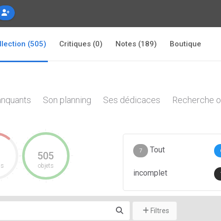
llection (505)
Critiques (0)
Notes (189)
Boutique
nquants
Son planning
Ses dédicaces
Recherche o
Tout
7
505
cs
objets
incomplet
Filtres