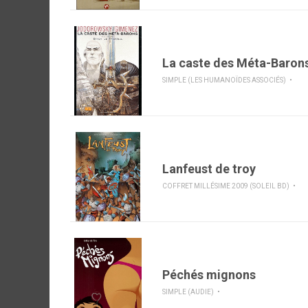
La caste des Méta-Baron
SIMPLE (LES HUMANOÏDES ASSOCIÉS)
Lanfeust de troy
COFFRET MILLÉSIME 2009 (SOLEIL BD)
Péchés mignons
SIMPLE (AUDIE)