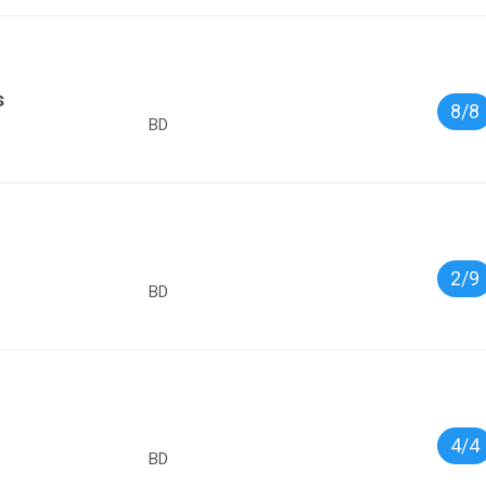
s
8/8
BD
2/9
BD
4/4
BD