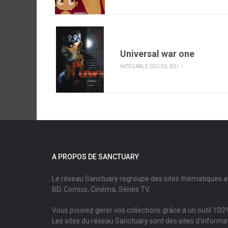
Universal war one
INTÉGRALE (SOLEIL BD)
A PROPOS DE SANCTUARY
Le réseau Sanctuary regroupe des sites thématiques 
BD, Comics, Cinéma, Séries TV.
Vous pouvez gérer vos collections grâce à un outil 100%
Les sites du réseau Sanctuary sont des sites d'informati