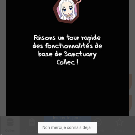
Filtres
[En attente de
1
7
6
4
9
classement]
LE STAFF SANCTUARY VA BIENTÔT CLASSER
CES OBJETS MAIS POUR LE MOMENT ILS
SONT REGROUPÉS ICI
Inscris-toi pour 
entrer ta collection !
Non merci je connais déjà !
Collec
Shop. list
Planning
Animes
Découvrir
Envies