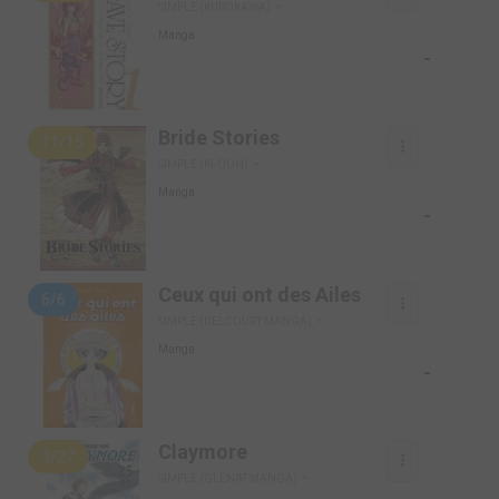
SIMPLE (KUROKAWA)
Manga
-
Bride Stories
11/15
SIMPLE (KI-OON)
Manga
-
Ceux qui ont des Ailes
6/6
SIMPLE (DELCOURT MANGA)
Manga
-
Claymore
3/27
SIMPLE (GLÉNAT MANGA)