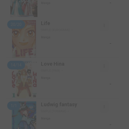
-
Manga
Life
20/20
SIMPLE (KUROKAWA)
Manga
-
Love Hina
14/14
SIMPLE (PIKA)
Manga
-
Ludwig fantasy
1/1
SIMPLE (TONKAM)
Manga
-