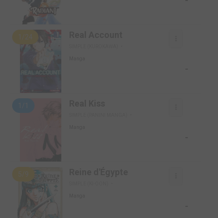
-
Real Account
1/24
SIMPLE (KUROKAWA)
Manga
-
Real Kiss
1/1
SIMPLE (PANINI MANGA)
Manga
-
Reine d'Égypte
5/9
SIMPLE (KI-OON)
Manga
-