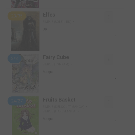
Elfes
23/35
SIMPLE (SOLEIL BD)
BD
-
Fairy Cube
3/3
SIMPLE (TONKAM)
Manga
-
Fruits Basket
24/27
SIMPLE (DELCOURT MANGA)
SIMPLE (HAKUSENSHA)
-
Manga