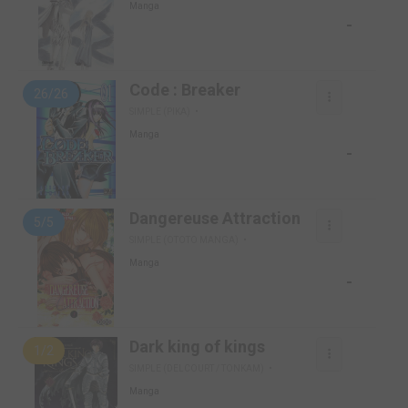
Manga
-
Code : Breaker
26/26
SIMPLE (PIKA)
Manga
-
Dangereuse Attraction
5/5
SIMPLE (OTOTO MANGA)
Manga
-
Dark king of kings
1/2
SIMPLE (DELCOURT / TONKAM)
Manga