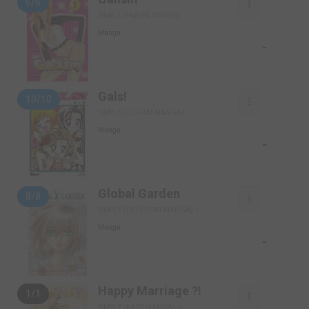
6/6
SIMPLE (PANINI MANGA)
Manga
-
Gals!
10/10
SIMPLE (GLÉNAT MANGA)
Manga
-
Global Garden
8/8
SIMPLE (DELCOURT MANGA)
Manga
-
Happy Marriage ?!
1/1
SIMPLE (KAZÉ MANGA)