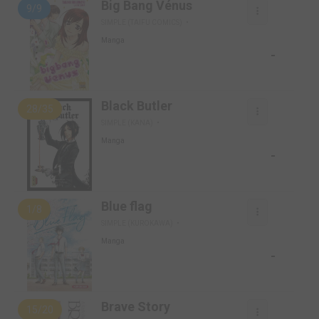
Big Bang Vénus
9/9
SIMPLE (TAIFU COMICS)
Manga
-
Black Butler
28/35
SIMPLE (KANA)
Manga
-
Blue flag
1/8
SIMPLE (KUROKAWA)
Manga
-
Brave Story
15/20