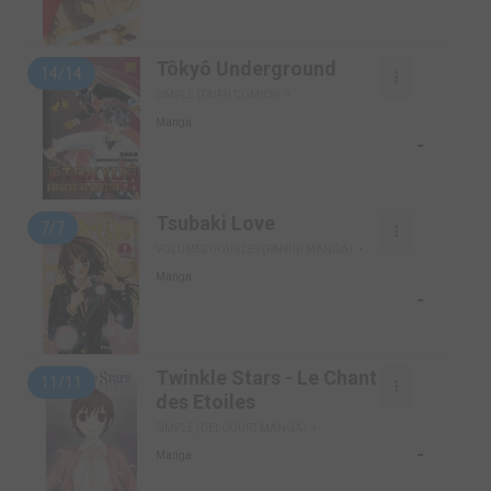
Tôkyô Underground
14/14
SIMPLE (TAIFU COMICS)
Manga
-
Tsubaki Love
7/7
VOLUMES DOUBLES (PANINI MANGA)
Manga
-
Twinkle Stars - Le Chant
11/11
des Etoiles
SIMPLE (DELCOURT MANGA)
-
Manga