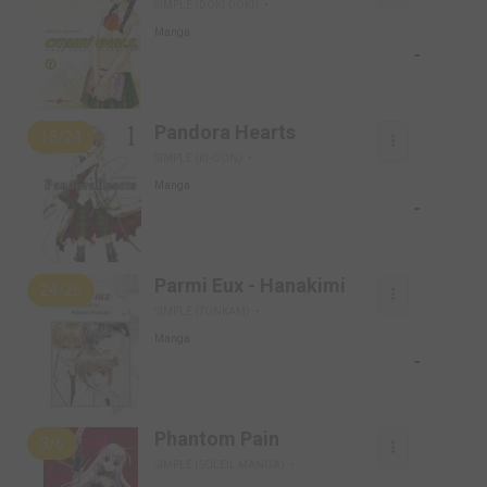
SIMPLE (DOKI-DOKI)
Manga
-
Pandora Hearts
15/24
SIMPLE (KI-OON)
Manga
-
Parmi Eux - Hanakimi
24/25
SIMPLE (TONKAM)
Manga
-
Phantom Pain
3/6
SIMPLE (SOLEIL MANGA)