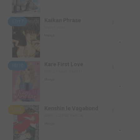
Kaikan Phrase
17/17
SIMPLE (PIKA)
Manga
-
Kare First Love
10/10
SIMPLE (PANINI MANGA)
Manga
-
Kenshin le Vagabond
1/28
SIMPLE (GLÉNAT MANGA)
Manga
-