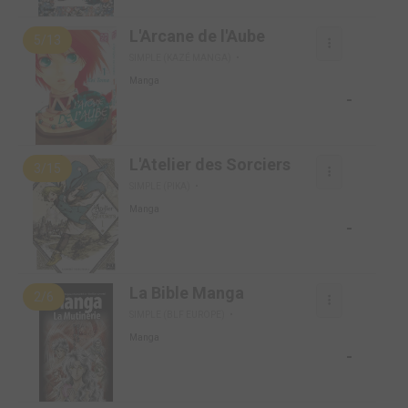
L'Arcane de l'Aube
5/13
SIMPLE (KAZÉ MANGA)
Manga
-
L'Atelier des Sorciers
3/15
SIMPLE (PIKA)
Manga
-
La Bible Manga
2/6
SIMPLE (BLF EUROPE)
Manga
-