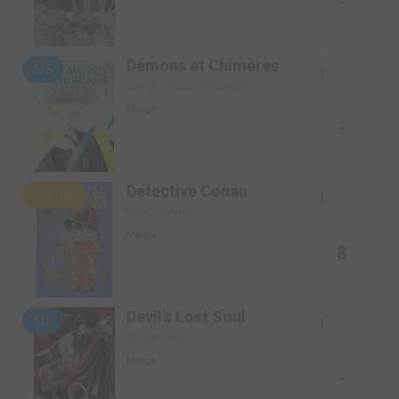
-
Démons et Chimères
5/5
SIMPLE (DELCOURT MANGA)
Manga
-
Detective Conan
82/106
SIMPLE (KANA)
Manga
8
Devil's Lost Soul
6/6
SIMPLE (PIKA)
Manga
-