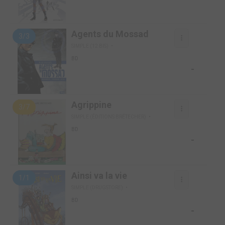
Agents du Mossad
3/3
SIMPLE (12 BIS)
BD
-
Agrippine
3/7
SIMPLE (ÉDITIONS BRÉTECHER)
BD
-
Ainsi va la vie
1/1
SIMPLE (DRUGSTORE)
BD
-