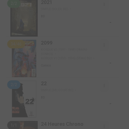
2021
2/2
SIMPLE (SOLEIL BD)
BD
-
2099
34/46
KIOSQUE V2 (1997 - 1998) (PANINI
COMICS)
KIOSQUE V1 (1993 - 1996) (SEMIC BD)
-
Comics
22
2/2
SIMPLE (DELCOURT BD)
BD
-
24 Heures Chrono
1/1