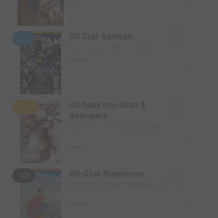
-
All Star Batman
2/2
KIOSQUE (2006) (PANINI COMICS)
Comics
-
All-New Iron Man &
1/12
Avengers
KIOSQUE (2016 - 2017) (PANINI COMICS)
-
Comics
All-Star Superman
1/2
TPB SOFTCOVER (2006) (PANINI COMICS)
-
Comics