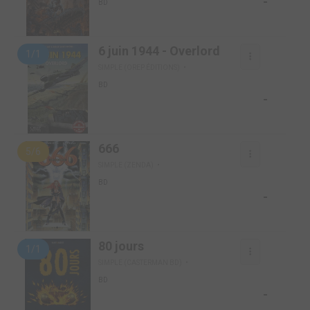
-
BD
6 juin 1944 - Overlord
1/1
SIMPLE (OREP ÉDITIONS)
BD
-
666
5/6
SIMPLE (ZENDA)
BD
-
80 jours
1/1
SIMPLE (CASTERMAN BD)
BD
-