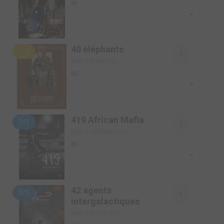
BD
-
40 éléphants
1/3
SIMPLE (BAMBOO)
BD
-
419 African Mafia
1/1
SIMPLE (ANKAMA BD)
BD
-
42 agents
5/5
intergalactiques
SIMPLE (SOLEIL BD)