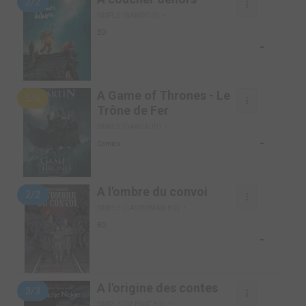
2/2
SIMPLE (BAMBOO)
BD
-
A Game of Thrones - Le
5/6
Trône de Fer
SIMPLE (DARGAUD)
-
Comics
A l'ombre du convoi
2/2
SIMPLE (CASTERMAN BD)
BD
-
A l'origine des contes
3/3
SIMPLE (GLÉNAT BD)