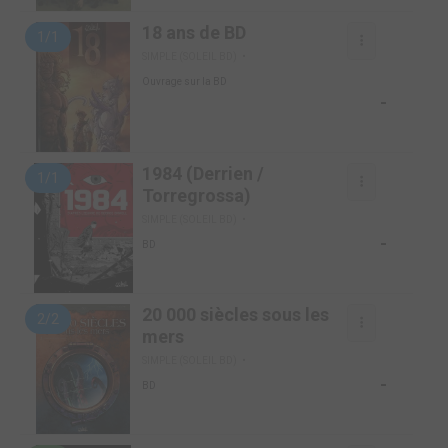
18 ans de BD
1/1
SIMPLE (SOLEIL BD)
Ouvrage sur la BD
-
1984 (Derrien /
1/1
Torregrossa)
SIMPLE (SOLEIL BD)
-
BD
20 000 siècles sous les
2/2
mers
SIMPLE (SOLEIL BD)
-
BD