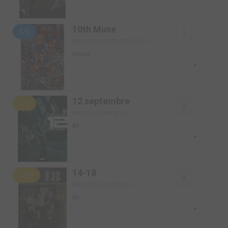
10th Muse
5/5
SIMPLE (ISSUES V1) (SEMIC BD)
Comics
-
12 septembre
1/2
SIMPLE (GLÉNAT BD)
BD
-
14-18
3/10
SIMPLE (DELCOURT BD)
BD
-