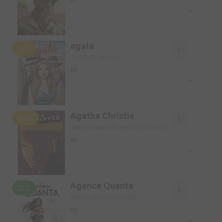
BD
-
agata
2/3
SIMPLE (GLÉNAT BD)
BD
-
Agatha Christie
2/24
SIMPLE (EMMANUEL PROUST EDITIONS)
BD
-
Agence Quanta
2/2
SIMPLE (VENTS D'OUEST BD)
BD
-