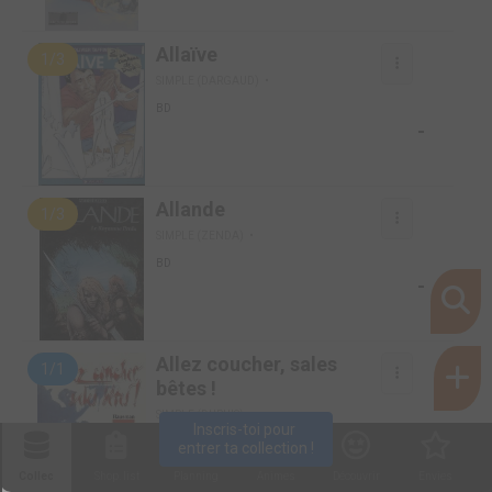
Allaïve
1/3
SIMPLE (DARGAUD)
BD
-
Allande
1/3
SIMPLE (ZENDA)
BD
-
Allez coucher, sales
1/1
bêtes !
SIMPLE (DUPUIS)
Inscris-toi pour 
-
BD
entrer ta collection !
Collec
Shop. list
Planning
Animes
Découvrir
Envies