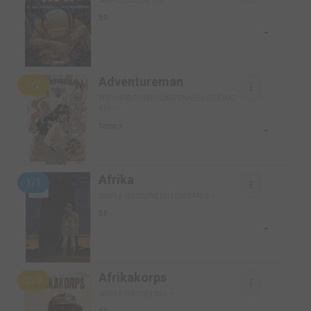
SIMPLE (SOLEIL BD)
BD
-
Adventureman
1/2
TPB HARDCOVER (CARTONNÉE) (GLÉNAT
BD)
-
Comics
Afrika
1/1
SIMPLE (EDITIONS DU LOMBARD)
BD
-
Afrikakorps
2/3
SIMPLE (PAQUET BD)