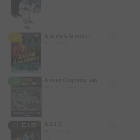
BD
-
A la vie à la mort !
1/3
SIMPLE (SOLEIL BD)
BD
-
À vous Cognacq-Jay
1/1
SIMPLE (DELCOURT BD)
BD
-
A.C.I.S
1/1
SIMPLE (BAMBOO)
BD