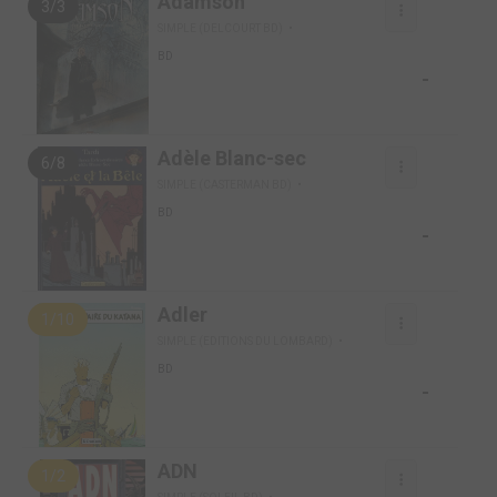
Adamson
3/3
SIMPLE (DELCOURT BD)
BD
-
Adèle Blanc-sec
6/8
SIMPLE (CASTERMAN BD)
BD
-
Adler
1/10
SIMPLE (EDITIONS DU LOMBARD)
BD
-
ADN
1/2