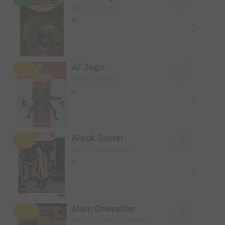
SIMPLE (SOLEIL BD)
BD
-
Al' Togo
1/5
SIMPLE (DARGAUD)
BD
-
Alack Sinner
1/2
SIMPLE (CASTERMAN BD)
BD
-
Alain Chevallier
1/10
SIMPLE (EDITIONS DU LOMBARD)