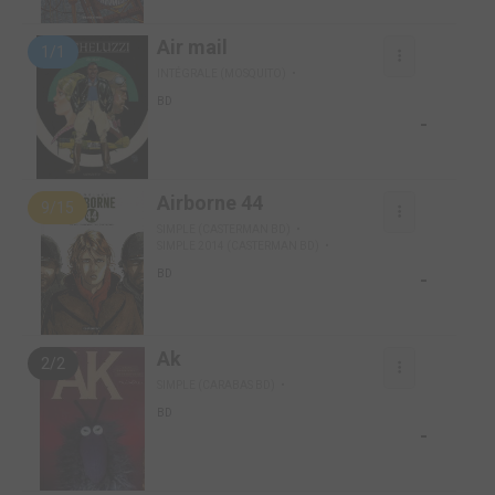
Air mail
1/1
INTÉGRALE (MOSQUITO)
BD
-
Airborne 44
9/15
SIMPLE (CASTERMAN BD)
SIMPLE 2014 (CASTERMAN BD)
-
BD
Ak
2/2
SIMPLE (CARABAS BD)
BD
-