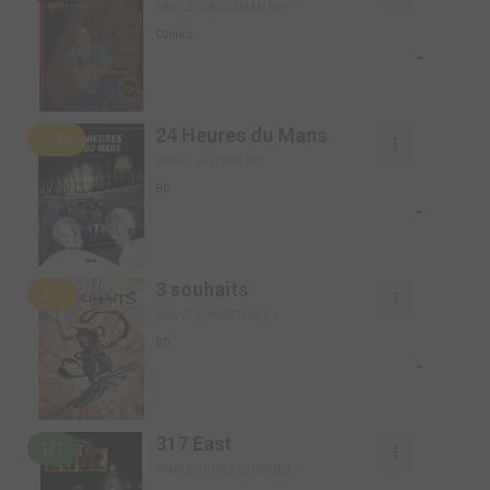
SIMPLE (CASTERMAN BD)
Comics
-
24 Heures du Mans
1/12
SIMPLE (GLÉNAT BD)
BD
-
3 souhaits
2/3
SIMPLE (DRUGSTORE)
BD
-
317 East
1/1
SIMPLE (JOKER ÉDITIONS)