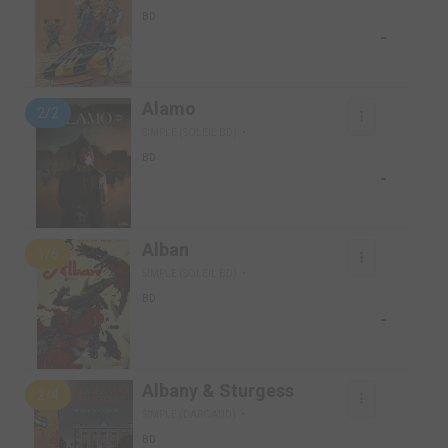
BD
-
Alamo
2/2
SIMPLE (SOLEIL BD)
BD
-
Alban
1/6
SIMPLE (SOLEIL BD)
BD
-
Albany & Sturgess
2/4
SIMPLE (DARGAUD)
BD