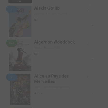
Alexis Gotlib
1/1
INTÉGRALE (FLUIDE GLACIAL)
BD
-
Algernon Woodcock
6/6
SIMPLE (DELCOURT BD)
BD
-
Alice au Pays des
1/1
Merveilles
SIMPLE (MILADY GRAPHICS BD)
-
Artbook