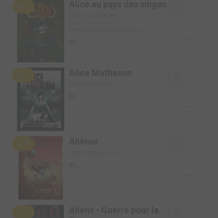
Alice au pays des singes
4/6
SIMPLE (GLÉNAT BD)
DELUXE (GLÉNAT BD)
INTÉGRALE 2020 (GLÉNAT BD)
-
BD
Alice Matheson
4/6
SIMPLE (SOLEIL BD)
BD
-
Aliénor
1/2
SIMPLE (SOLEIL BD)
BD
-
Aliens - Guerre pour la
1/2