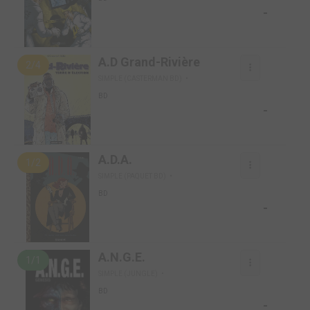
-
A.D Grand-Rivière
2/4
SIMPLE (CASTERMAN BD)
BD
-
A.D.A.
1/2
SIMPLE (PAQUET BD)
BD
-
A.N.G.E.
1/1
SIMPLE (JUNGLE)
BD
-