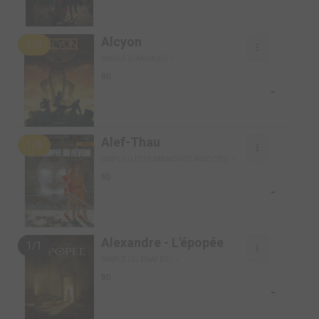
Alcyon
1/3
SIMPLE (DARGAUD)
BD
-
Alef-Thau
1/8
SIMPLE (LES HUMANOÏDES ASSOCIÉS)
BD
-
Alexandre - L'épopée
1/1
SIMPLE (GLÉNAT BD)
BD
-