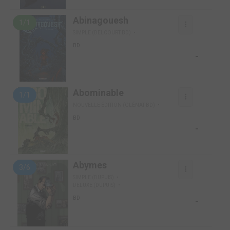
Abinagouesh
1/1
SIMPLE (DELCOURT BD)
BD
-
Abominable
1/1
NOUVELLE ÉDITION (GLÉNAT BD)
BD
-
Abymes
3/6
SIMPLE (DUPUIS)
DELUXE (DUPUIS)
-
BD