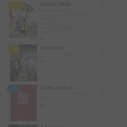
Achille Talon
40/73
SIMPLE (DARGAUD)
INTÉGRALE - MON OEUVRE À MOI !
(DARGAUD)
-
LIMITÉE (SHELL)
COMPILATION (DARGAUD)
SIMPLE (DARGAUD)
BD
Acriboréa
1/5
SIMPLE (DELCOURT BD)
BD
-
Adam Sarlech
1/1
INTÉGRALE 2002 (LES HUMANOÏDES
ASSOCIÉS)
-
BD