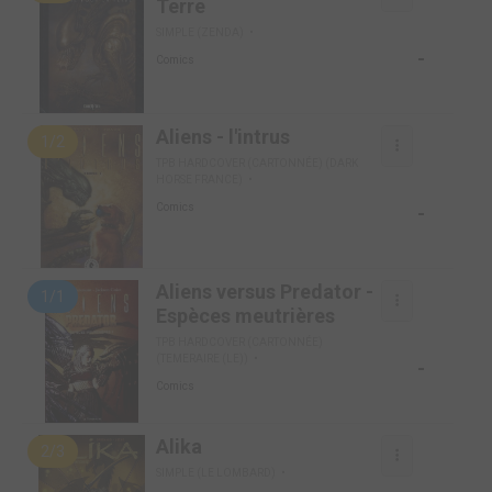
Terre
SIMPLE (ZENDA)
-
Comics
Aliens - l'intrus
1/2
TPB HARDCOVER (CARTONNÉE) (DARK
HORSE FRANCE)
-
Comics
Aliens versus Predator -
1/1
Espèces meutrières
TPB HARDCOVER (CARTONNÉE)
(TEMERAIRE (LE))
-
Comics
Alika
2/3
SIMPLE (LE LOMBARD)