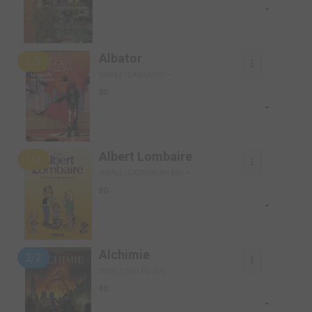
-
Albator
1/5
SIMPLE (DARGAUD)
BD
-
Albert Lombaire
1/3
SIMPLE (CASTERMAN BD)
BD
-
Alchimie
2/2
SIMPLE (SOLEIL BD)
BD
-