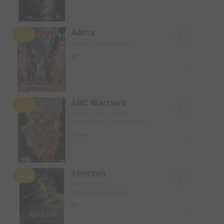
Aâma
3/4
SIMPLE (GALLIMARD BD)
BD
-
ABC Warriors
4/5
SIMPLE (1993) (ZENDA)
SIMPLE (1996 - 1997) (ARBORIS)
-
Comics
Aberzen
4/5
SIMPLE (SOLEIL BD)
INTÉGRALE (SOLEIL BD)
-
BD