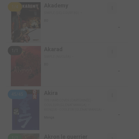
Akademy
1/4
SIMPLE (DELCOURT BD)
BD
-
Akarad
1/1
SIMPLE (NUCLÉA)
BD
-
Akira
45/45
TPB HARDCOVER (CARTONNÉE) -
COULEUR (GLÉNAT MANGA)
KIOSQUE - COULEUR (GLÉNAT MANGA)
-
Manga
Akron le guerrier
1/1