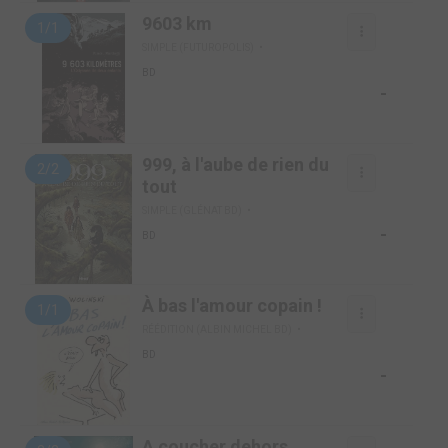
9603 km
1/1
SIMPLE (FUTUROPOLIS)
BD
-
999, à l'aube de rien du
2/2
tout
SIMPLE (GLÉNAT BD)
-
BD
À bas l'amour copain !
1/1
RÉÉDITION (ALBIN MICHEL BD)
BD
-
A coucher dehors