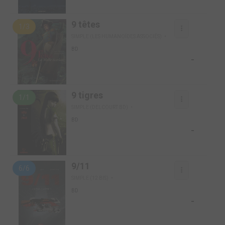
9 têtes
1/3
SIMPLE (LES HUMANOÏDES ASSOCIÉS)
BD
-
9 tigres
1/1
SIMPLE (DELCOURT BD)
BD
-
9/11
6/6
SIMPLE (12 BIS)
BD
-