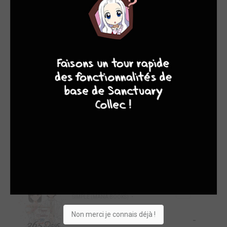
Filtres
20th Century Boys
9
8
9
8
22/22
SIMPLE (PANINI MANGA)
Manga
7
300 jours avec toi
2/2
SIMPLE (DOKI-DOKI)
Manga
-
365 Days to the Wedding
11/11
SIMPLE (MANA BOOKS)
Manga
Non merci je connais déjà !
-