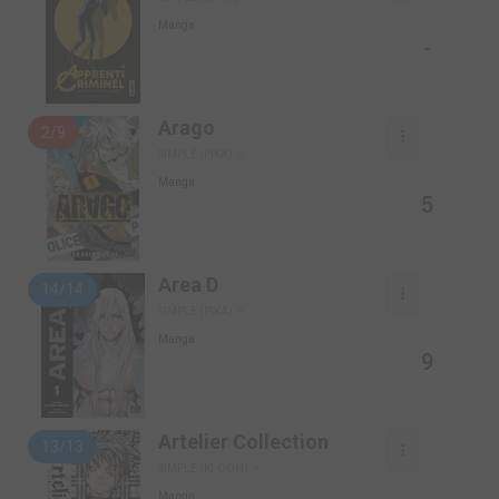
Manga
-
Arago
2/9
SIMPLE (PIKA)
Manga
5
Area D
14/14
SIMPLE (PIKA)
Manga
9
Artelier Collection
13/13
SIMPLE (KI-OON)
Manga