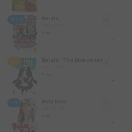
Boruto
20/20
SIMPLE (KANA)
Manga
-
Boruto - Two blue vortex
4/5
SIMPLE (KANA)
Manga
-
Bota Bota
1/1
SIMPLE (KI-OON)
Manga
-