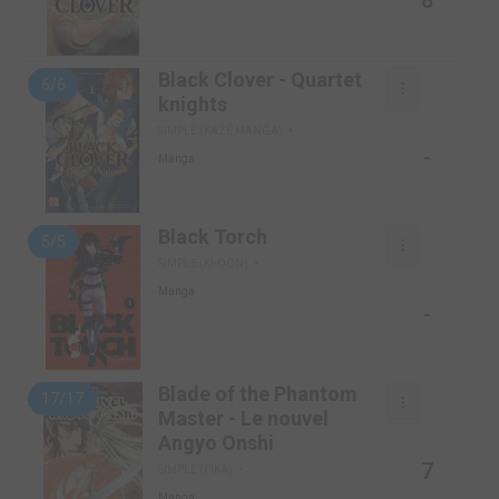
8
Black Clover - Quartet
6/6
knights
SIMPLE (KAZÉ MANGA)
-
Manga
Black Torch
5/5
SIMPLE (KI-OON)
Manga
-
Blade of the Phantom
17/17
Master - Le nouvel
Angyo Onshi
7
SIMPLE (PIKA)
Manga