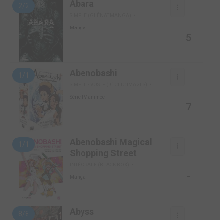
Abara
2/2
SIMPLE (GLÉNAT MANGA)
Manga
5
Abenobashi
1/1
SIMPLE - VOSTF (DÉCLIC IMAGES)
Série TV animée
7
Abenobashi Magical
1/1
Shopping Street
INTÉGRALE (BLACK BOX)
-
Manga
Abyss
8/8