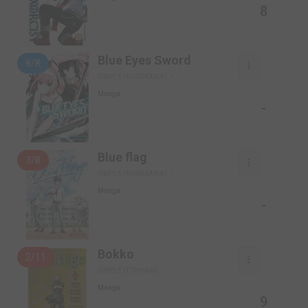
8
Blue Eyes Sword
8/8
SIMPLE (KUROKAWA)
Manga
-
Blue flag
3/8
SIMPLE (KUROKAWA)
Manga
-
Bokko
2/11
SIMPLE (TONKAM)
Manga
9