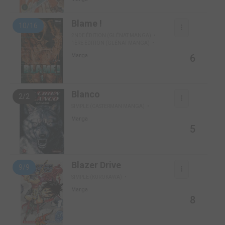
Blame !
10/16
2NDE ÉDITION (GLÉNAT MANGA)
1ÈRE ÉDITION (GLÉNAT MANGA)
6
Manga
Blanco
2/2
SIMPLE (CASTERMAN MANGA)
Manga
5
Blazer Drive
9/9
SIMPLE (KUROKAWA)
Manga
8