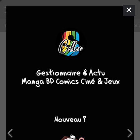
COLLECTION
MANQUANTS
LIVRES LUS
PRÊTS
HISTORIQUE
5767
14
5781
manga
BD
objets
Tout
complet
661
414
à jour
incomplet
45
47
interrompu
stoppé
9
146