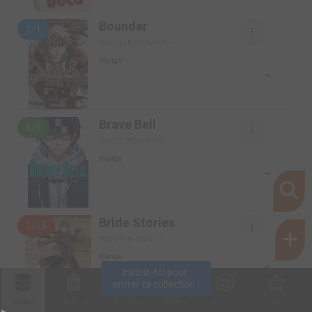
Bounder
1/1
SIMPLE (KUROKAWA)
Manga
-
Brave Bell
6/6
SIMPLE (DOKI-DOKI)
Manga
-
Bride Stories
1/15
SIMPLE (KI-OON)
Manga
6
Inscris-toi pour 
entrer ta collection !
Collec
Shop. list
Planning
Animes
Découvrir
Envies