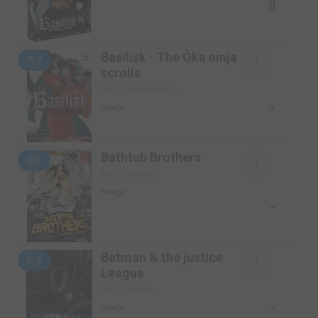
8
Basilisk - The Ôka ninja
7/7
scrolls
SIMPLE (KUROKAWA)
-
Manga
Bathtub Brothers
4/4
SIMPLE (AKATA)
Manga
-
Batman & the justice
4/4
League
SIMPLE (KANA)
-
Manga