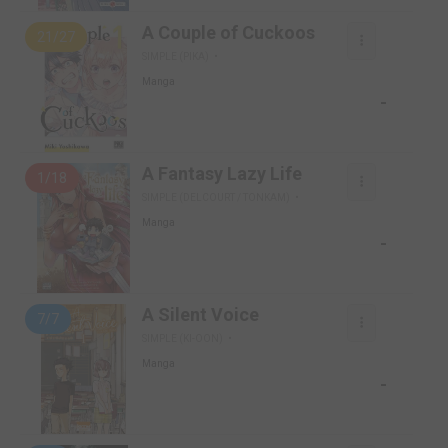
A Couple of Cuckoos
21/27
SIMPLE (PIKA)
Manga
-
A Fantasy Lazy Life
1/18
SIMPLE (DELCOURT / TONKAM)
Manga
-
A Silent Voice
7/7
SIMPLE (KI-OON)
Manga
-