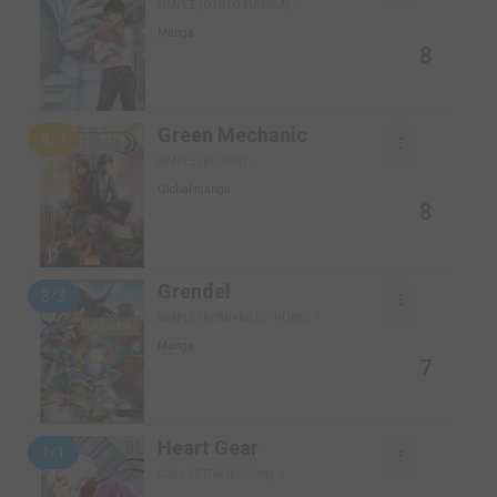
SIMPLE (OTOTO MANGA)
Manga
8
Green Mechanic
8/9
SIMPLE (KI-OON)
Global manga
8
Grendel
3/3
SIMPLE (KOMIKKU EDITIONS)
Manga
7
Heart Gear
1/1
COLLECTOR (KI-OON)