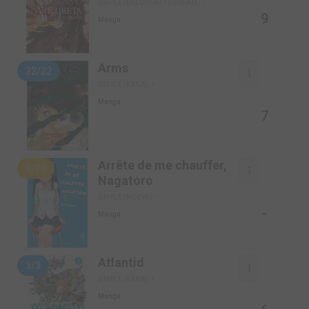
SIMPLE (DELCOURT / TONKAM)
9
Manga
Arms
22/22
SIMPLE (KANA)
Manga
7
Arrête de me chauffer,
4/20
Nagatoro
SIMPLE (NOEVE)
-
Manga
Atlantid
3/3
SIMPLE (KANA)
Manga