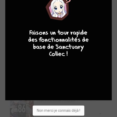
Filtres
50 nuances de gras
9
8
9
8
6/8
SIMPLE (DOKI-DOKI)
Manga
7
7th Garden
8/8
SIMPLE (DELCOURT / TONKAM)
Manga
6
86
3/3
SIMPLE (DELCOURT / TONKAM)
Manga
Non merci je connais déjà !
-