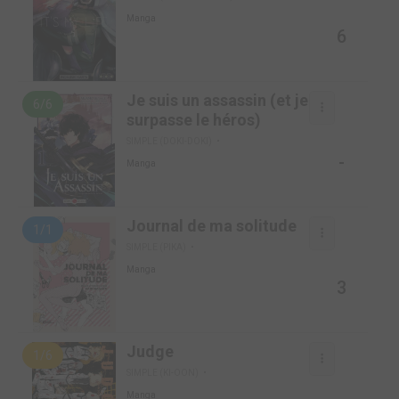
Manga
6
Je suis un assassin (et je
6/6
surpasse le héros)
SIMPLE (DOKI-DOKI)
-
Manga
Journal de ma solitude
1/1
SIMPLE (PIKA)
Manga
3
Judge
1/6
SIMPLE (KI-OON)
Manga