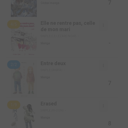
7
Global manga
Elle ne rentre pas, celle
4/5
de mon mari
SIMPLE (LE LÉZARD NOIR)
-
Manga
Entre deux
2/2
SIMPLE (AKATA)
Manga
7
Erased
1/9
SIMPLE (KI-OON)
Manga
8