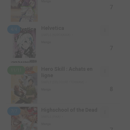
Manga
7
Helvetica
4/4
SIMPLE (KUROKAWA)
Manga
7
Hero Skill : Achats en
11/11
ligne
SIMPLE (DELCOURT / TONKAM)
8
Manga
Highschool of the Dead
7/7
SIMPLE (PIKA)
Manga