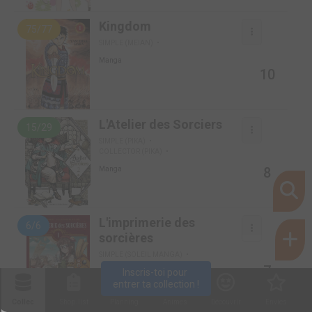
Kingdom
75/77
SIMPLE (MEIAN)
Manga
10
L'Atelier des Sorciers
15/29
SIMPLE (PIKA)
COLLECTOR (PIKA)
8
Manga
L'imprimerie des
6/6
sorcières
SIMPLE (SOLEIL MANGA)
7
Inscris-toi pour 
Manga
entrer ta collection !
Collec
Shop. list
Planning
Animes
Découvrir
Envies