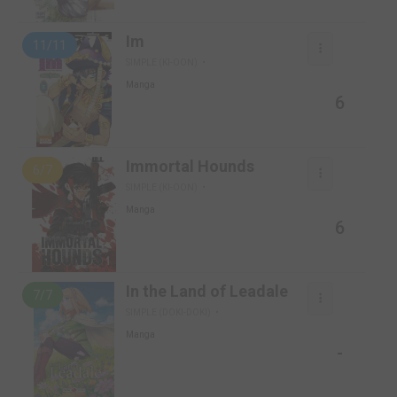
Im
11/11
SIMPLE (KI-OON)
Manga
6
Immortal Hounds
6/7
SIMPLE (KI-OON)
Manga
6
In the Land of Leadale
7/7
SIMPLE (DOKI-DOKI)
Manga
-