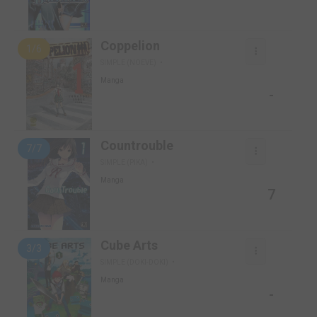
Coppelion
1/6
SIMPLE (NOEVE)
Manga
-
Countrouble
7/7
SIMPLE (PIKA)
Manga
7
Cube Arts
3/3
SIMPLE (DOKI-DOKI)
Manga
-