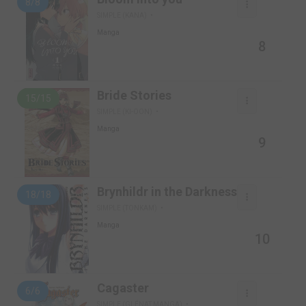
8/8
SIMPLE (KANA)
Manga
8
Bride Stories
15/15
SIMPLE (KI-OON)
Manga
9
Brynhildr in the Darkness
18/18
SIMPLE (TONKAM)
Manga
10
Cagaster
6/6
SIMPLE (GLÉNAT MANGA)