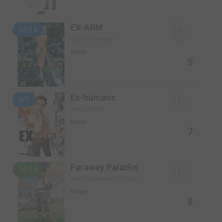
EX-ARM
14/14
SIMPLE (TONKAM)
Manga
9
Ex-humans
5/5
SIMPLE (PIKA)
Manga
7
Faraway Paladin
14/14
SIMPLE (KOMIKKU EDITIONS)
Manga
8