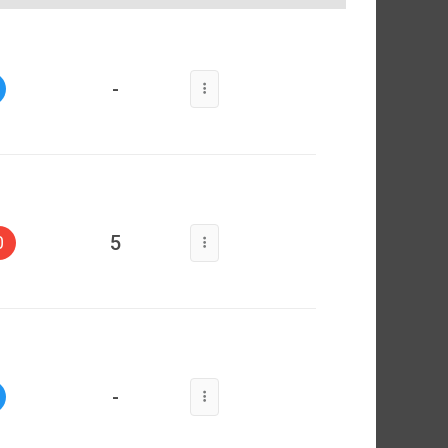
-
5
0
-