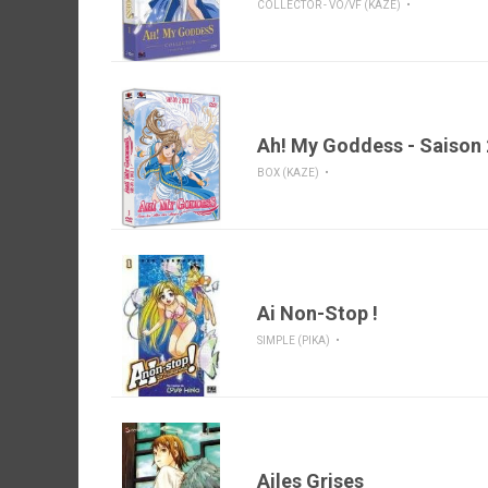
COLLECTOR - VO/VF (KAZE)
Ah! My Goddess - Saison 
BOX (KAZE)
Ai Non-Stop !
SIMPLE (PIKA)
Ailes Grises