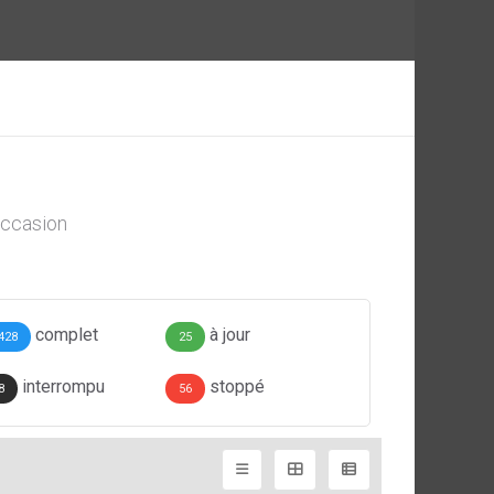
ccasion
complet
à jour
428
25
interrompu
stoppé
8
56