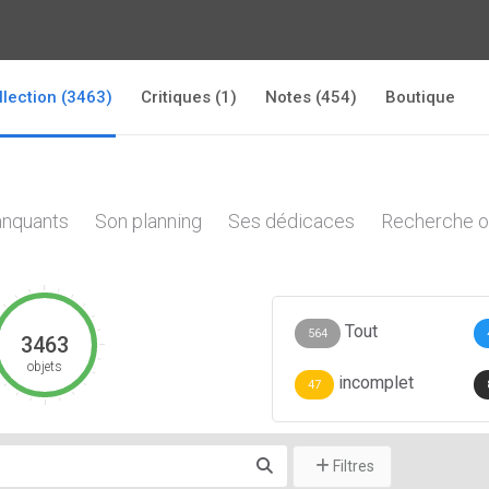
llection (3463)
Critiques (1)
Notes (454)
Boutique
nquants
Son planning
Ses dédicaces
Recherche o
Tout
564
3463
objets
incomplet
47
Filtres