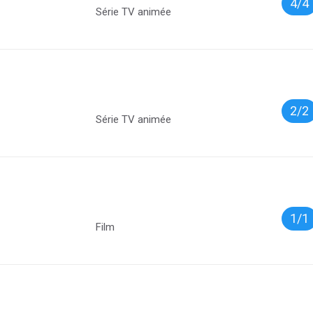
4/4
Série TV animée
2/2
Série TV animée
1/1
Film