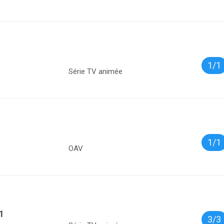
1/1
Série TV animée
1/1
OAV
1
3/3