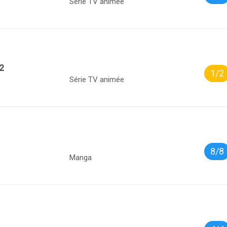
Série TV animée
2
1/2
Série TV animée
8/8
Manga