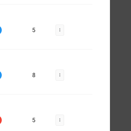
5
8
5