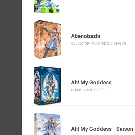
Abenobashi
COLLECTOR - VO/VF (DÉCLIC IMAGES)
Ah! My Goddess
ULTIME - VO/VF (KAZE)
Ah! My Goddess - Saison 