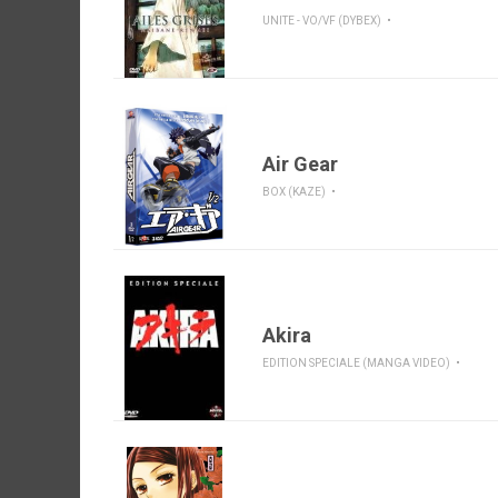
UNITE - VO/VF (DYBEX)
Air Gear
BOX (KAZE)
Akira
EDITION SPECIALE (MANGA VIDEO)