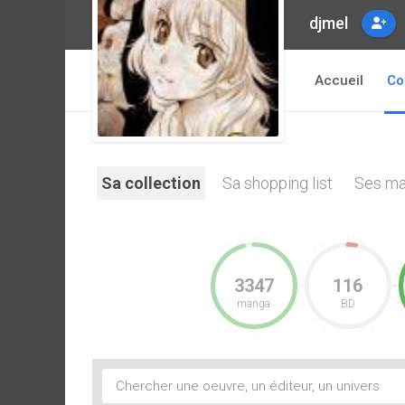
djmel
Accueil
Co
Sa collection
Sa shopping list
Ses ma
3347
116
manga
BD