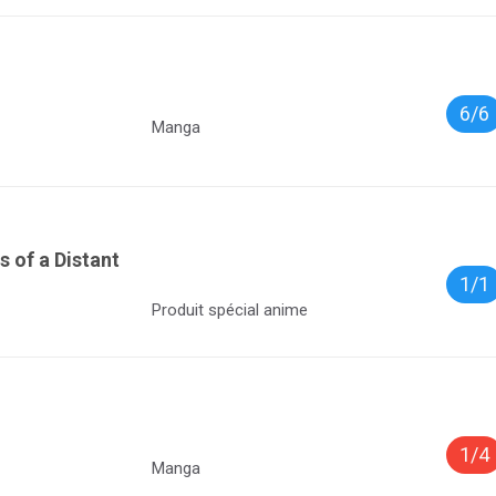
6/6
Manga
 of a Distant
1/1
Produit spécial anime
1/4
Manga