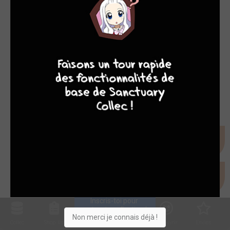
8
7
8
7
Inscris-toi pour 
entrer ta collection !
Non merci je connais déjà !
Collec
Shop. list
Planning
Animes
Découvrir
Envies