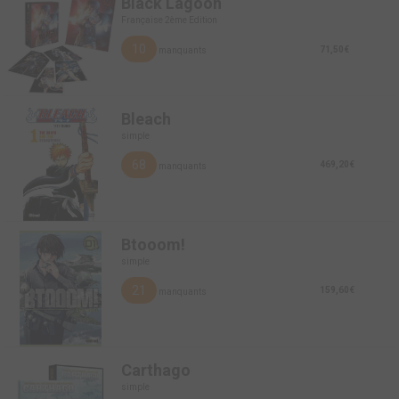
Black Lagoon
Française 2ème Edition
10
71,50€
manquants
Bleach
simple
68
469,20€
manquants
Btooom!
simple
21
159,60€
manquants
Carthago
simple