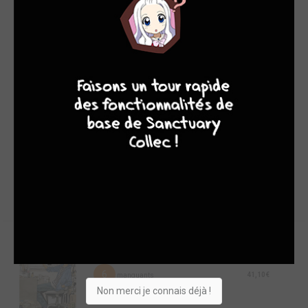
#34
#43
#7
4
7
8
7
7,30€
7,20€
8,10€
Abyss azure
simple
1
8,35€
manquant
Bakuman
Simple
6
41,10€
manquants
Non merci je connais déjà !