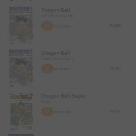
Dragon Ball
Coffret édition originale
19
294,50€
manquants
Dragon Ball
Double - France Loisirs
19
145,00€
manquants
Dragon Ball Super
Simple
18
125,37€
manquants