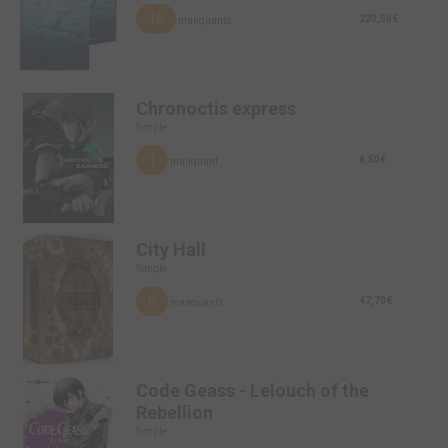
15
220,50€
manquants
Chronoctis express
Simple
1
8,50€
manquant
City Hall
Simple
6
47,70€
manquants
Code Geass - Lelouch of the
Rebellion
Simple