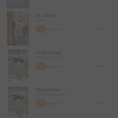
Dr. Stone
Simple
17
117,96€
manquants
Dragon Ball
Simple - Ancienne édition
12
104,01€
manquants
Dragon Ball
Double - Ancienne édition
18
172,80€
manquants