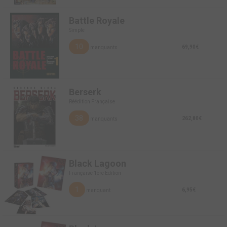
Battle Royale
Simple
10
69,90€
manquants
Berserk
Réédition Française
38
262,80€
manquants
Black Lagoon
Française 1ère Edition
1
6,95€
manquant