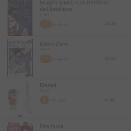
Dragon Quest - Les Héritiers
de l'Emblème
simple
33
226,25€
manquants
Edens Zero
Simple
29
204,30€
manquants
Erased
Simple
8
61,20€
manquants
Fire force