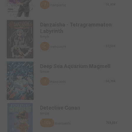
7
55,93€
manquants
Danzaisha - Tetragrammaton
Labyrinth
Simple
5
37,50€
manquants
Deep Sea Aquarium Magmell
Simple
7
56,70€
manquants
Detective Conan
Simple
103
708,05€
manquants