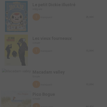
Le petit Dickie illustré
intégrale
1
25,00€
manquant
Les vieux fourneaux
simple
1
15,00€
manquant
Macadam valley
Simple
1
15,00€
manquant
Pico Bogue
simple
3
44,45€
manquants