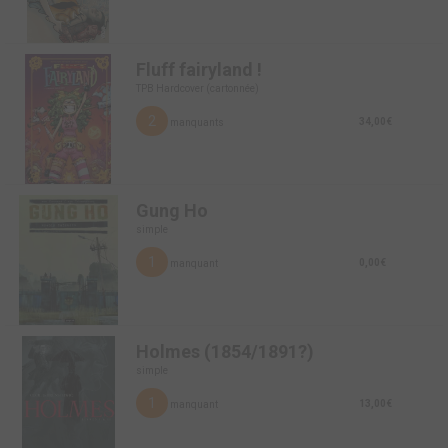
Fluff fairyland !
TPB Hardcover (cartonnée)
2
34,00€
manquants
Gung Ho
simple
1
0,00€
manquant
Holmes (1854/1891?)
simple
1
13,00€
manquant