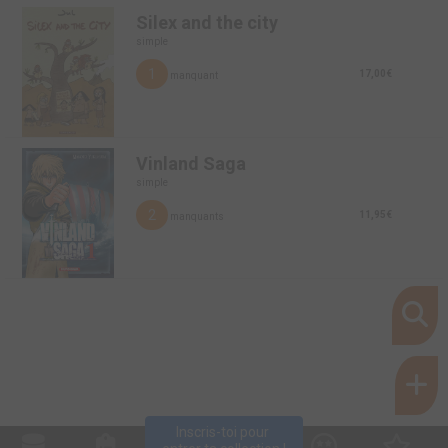
Silex and the city
simple
1
17,00€
manquant
Vinland Saga
simple
2
11,95€
manquants
Inscris-toi pour 