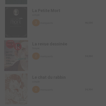
La Petite Mort
simple
3
46,50€
manquants
La revue dessinée
Simple
2
34,00€
manquants
Le chat du rabbin
simple
2
34,90€
manquants