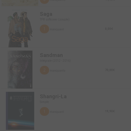
Saga
TPB softcover (souple)
1
0,00€
manquant
Sandman
Intégrale (2012 - 2016)
2
70,00€
manquants
Shangri-La
Simple
1
19,90€
manquant