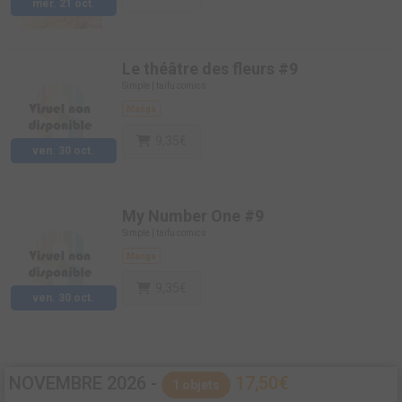
mer. 21 oct.
Le théâtre des fleurs
#9
Simple |
taifu comics
Manga
9,35€
ven. 30 oct.
My Number One
#9
Simple |
taifu comics
Manga
9,35€
ven. 30 oct.
NOVEMBRE 2026 -
17,50€
1 objets