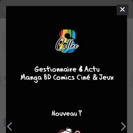
PLANNING SÉRIES SUIVIES
MES SÉRIES
NOUVEAUTÉS
TOUT
24/07/2026 au 03/02/2027
Univers
Editeurs
Types d'objets
Catégories
AOÛT 2026 -
16,50€
1 objets
Autopsie
#4
simple |
Oxymore
BD
16,50€
mer. 26 août