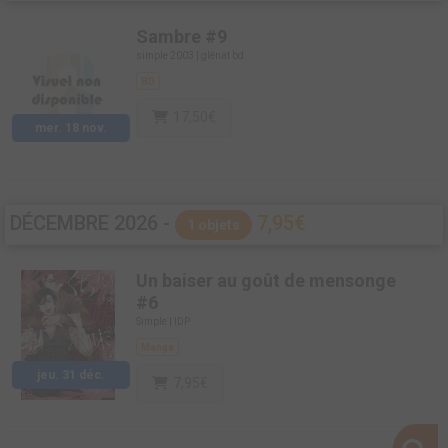
Sambre
#9
simple 2003 |
glénat bd
BD
17,50€
mer. 18 nov.
DÉCEMBRE 2026 -
7,95€
1 objets
Un baiser au goût de mensonge
#6
Simple |
IDP
Manga
jeu. 31 déc.
7,95€