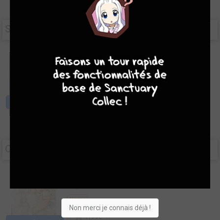
SEPTEMBRE 2026 -
15,50€
1 objets
9
8
9
8
Golden City
#17
simple |
delcourt bd
BD
15,50€
jeu. 10 sept.
OCTOBRE 2026 -
26,69€
3 objets
Viewfinder
#14
simple |
Asuka
Manga
Non merci je connais déjà !
7,99€