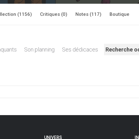
llection (1156)
Critiques (0)
Notes (117)
Boutique
quants
Son planning
Ses dédicaces
Recherche o
UNIVERS
I