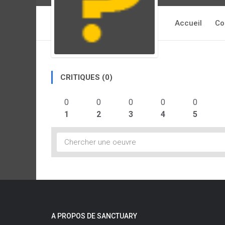
Accueil
Co
CRITIQUES (0)
0
0
0
0
0
1
2
3
4
5
A PROPOS DE SANCTUARY