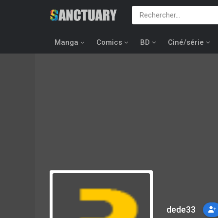
Manga
Comics
BD
Ciné/série
dede33