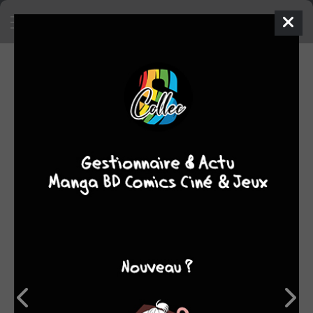
CRITIQUES (4)
Moyenne
0
0
0
0
0
des
1
2
3
4
5
notes
1
1
9.50
0
0
0
6
7
8
9
10