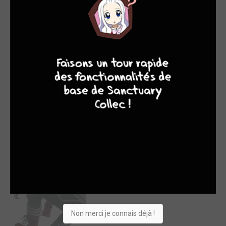
Tokyo in Terror
EN LIGNE
9
par sakamoto san
lun. 25 août 2014
lecture
7
9
8
9
Lire la critique de Tokyo in Terror
Blue Exorcist
EN LIGNE
-
par sakamoto san
sam. 5 juil. 2014
lecture
Lire la critique de Blue Exorcist
Non merci je connais déjà !