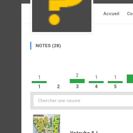
Accueil
Co
NOTES (28)
2
1
1
1
1
2
3
4
5