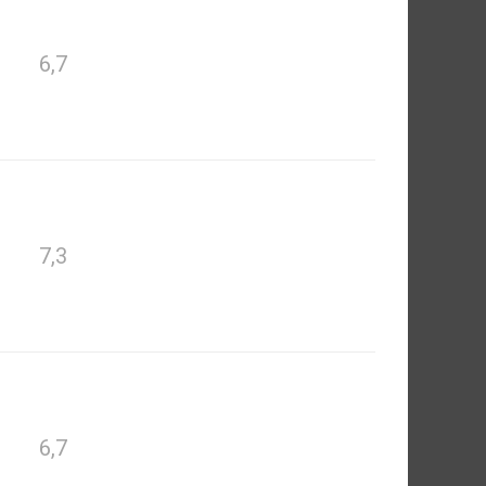
6,7
7,3
6,7