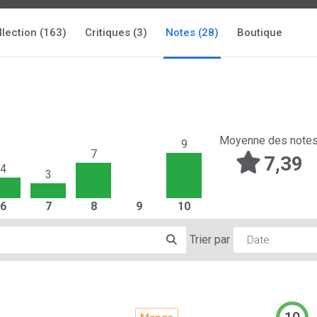
llection (163)
Critiques (3)
Notes (28)
Boutique
Moyenne des note
9
7
7,39
4
3
6
7
8
9
10
Trier par