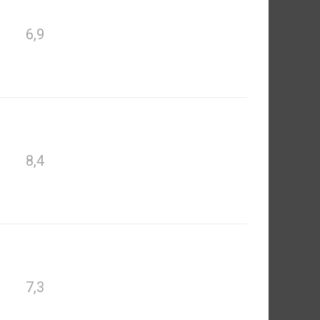
6,9
8,4
7,3