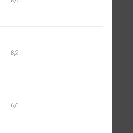
8,6
8,2
6,6