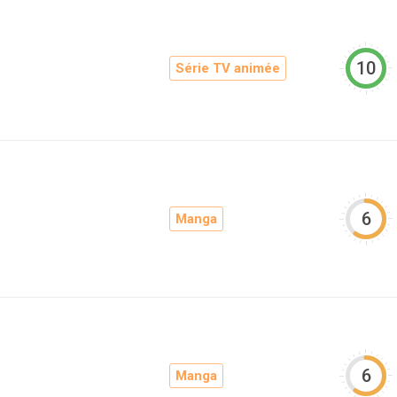
10
Série TV animée
6
Manga
6
Manga