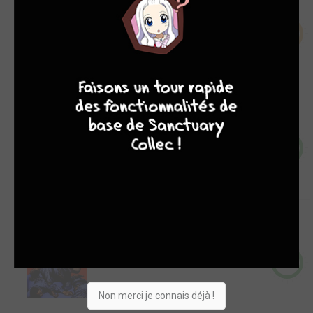
Comics
6
7
9
8
9
-
Fables T.1
Comics
9
-
Batman - La revanche de Bane
T.0
Comics
7
Non merci je connais déjà !