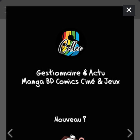
NOTES (8)
Moyenne
1
2
3
4
5
des
3
notes
2
2
1
7,63
6
7
8
9
10
Trier par
Luther Strode T.1