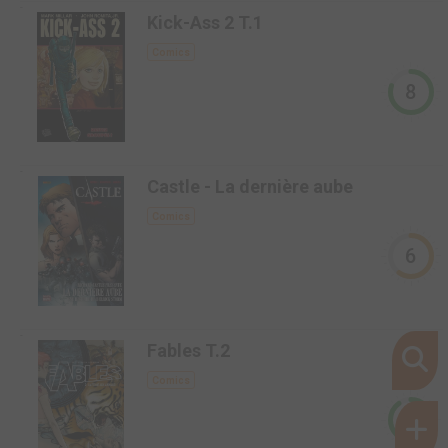
-
Kick-Ass 2 T.1
Comics
8
-
Castle - La dernière aube
Comics
6
-
Fables T.2
Comics
9