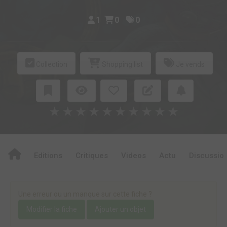
1
0
0
Collection
Shopping list
Je vends
★
★
★
★
★
★
★
★
★
★
Editions
Critiques
Videos
Actu
Discussio
Une erreur ou un manque sur cette fiche ?
Modifier la fiche
Ajouter un objet