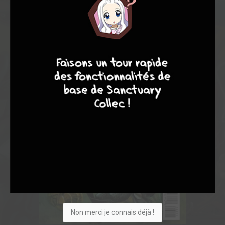
9
8
9
8
Non merci je connais déjà !