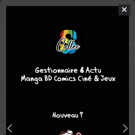
Thor - La saga des Déviants
2
ISSUES
mer. 7 déc. 2011
Marvel
Comics
Stephen
SEGOVIA
Robert RODI
5
tomes
COMPLÈTE
Comics / Super Heros
THOR VERSUS THE CHAMPION OF THE DEVIANTS!The thunder
god travels to Olympia, home of the Eternals, to enlist their aid in
finding the Deviant goddess Ereshkigal before she destroys the
very fabric of reality. But the city is virtually empty...and what few
allies Thor does find there are overrun by a horde of Deviants.
Featuring the return of the superhuman behemoth Tutinax,
whose one-on-one clash with Thor is unlike anything you've
seen before!