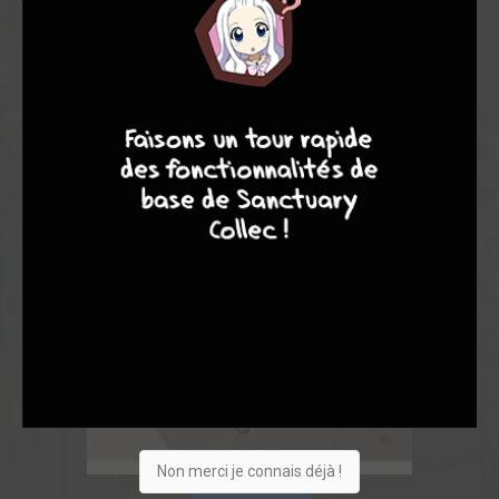
8
9
8
9
Non merci je connais déjà !