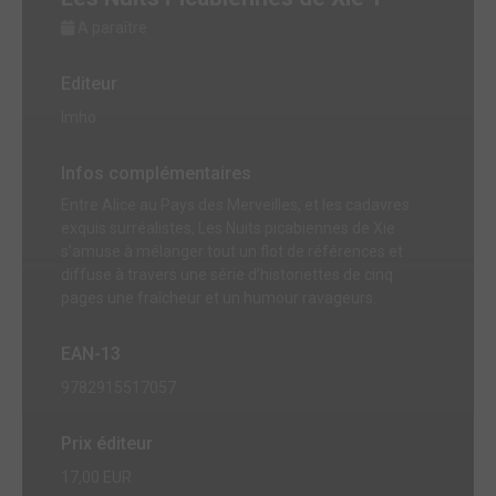
A paraître
Editeur
Imho
Infos complémentaires
Entre Alice au Pays des Merveilles, et les cadavres
exquis surréalistes, Les Nuits picabiennes de Xie
s’amuse à mélanger tout un flot de références et
diffuse à travers une série d’historiettes de cinq
pages une fraîcheur et un humour ravageurs.
EAN-13
9782915517057
Prix éditeur
17,00 EUR