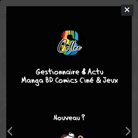
Les Nuits Picabiennes de Xie
1
SIMPLE
A paraître
Imho
Manga
Shonen
Yuji
KAMOSAWA
Yuji KAMOSAWA
fantastique
aventure
Imaginez un monde où des milliers de lapins partiraient en
villégiature sur la lune, où Saturne serait une planète fortement
attirée par le nudisme et le sport automobile et où la nouvelle
ligne de métro n’aurait qu’une station et ne servirait qu’à arriver
en retard à votre travail... Un monde bien étrange, et surréaliste
qui existe pourtant : bienvenue dans le monde de Xie, enfant
d’une dizaine d’années qui passe ses journées à discuter
théorie scientifique et robotique avec son ami lapin et son ami
robot.