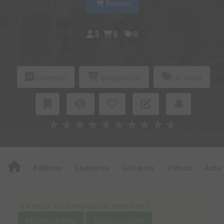
Acheter
3
8
0
Collection
Shopping list
Je vends
★
★
★
★
★
★
★
★
★
★
Editions
Chapitres
Critiques
Videos
Actu
Une erreur ou un manque sur cette fiche ?
Modifier la fiche
Ajouter un objet