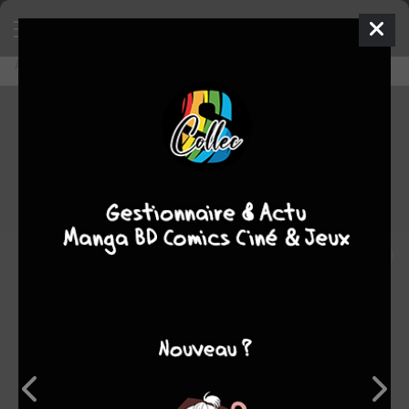
Accueil
Découvrir
Editeurs
Imho
Imho
0
★
★
★
★
★
★
★
★
★
★
100
oeuvres :
8
à paraître
80
terminées
12
en cours
0
stoppée
Note
0